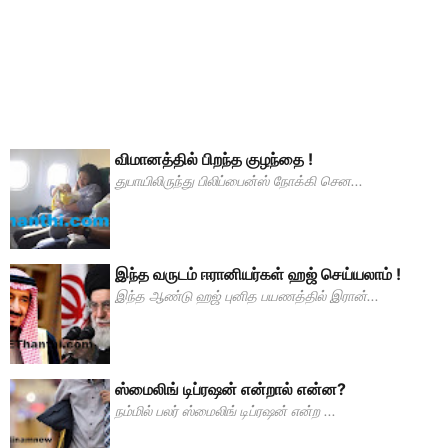
விமானத்தில் பிறந்த குழந்தை !
துபாயிலிருந்து பிலிப்பைன்ஸ் நோக்கி சென...
இந்த வருடம் ஈரானியர்கள் ஹஜ் செய்யலாம் !
இந்த ஆண்டு ஹஜ் புனித பயணத்தில் இரான்...
ஸ்மைலிங் டிப்ரஷன் என்றால் என்ன?
நம்மில் பலர் ஸ்மைலிங் டிப்ரஷன் என்ற ...