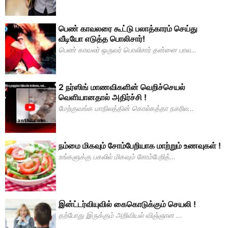
பெண் காவலரை கூட்டு பலாத்காரம் செய்து
வீடியோ எடுத்த பொலிசார்!
பெண் காவலர் ஒருவர் பொலிசார் தன்னை பால...
2 நர்ஸிங் மாணவிகளின் வெறிச்செயல்
வெளியானதால் அதிர்ச்சி !
மேற்குவங்க மாநிலத்தின் கொல்கத்தா நகரில...
நம்மை மிகவும் சோம்பேறியாக மாற்றும் உணவுகள் !
உங்களுக்கு பகலில் மிகவும் சோம்பேறித்...
இன்ட்டர்வியுவில் கைகொடுக்கும் செயலி !
தற்போது இருக்கும் அறிவியல் விஞ்ஞான ...