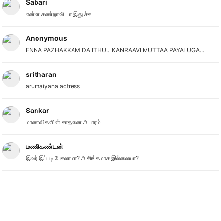
Sabari
என்ன கண்றாவி டா இது ச்ச
Anonymous
ENNA PAZHAKKAM DA ITHU... KANRAAVI MUTTAA PAYALUGA...
sritharan
arumaiyana actress
Sankar
மாணவிகளின் சாதனை அபாரம்
மணிகண்டன்
இவர் இப்படி பேசலாமா? அசிங்கமாக இல்லையா?