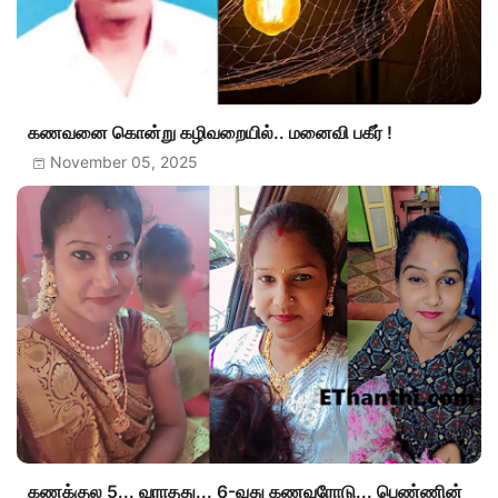
கணவனை கொன்று கழிவறையில்.. மனைவி பகீர் !
November 05, 2025
கணக்குல 5... வராதது... 6-வது கணவரோடு... பெண்ணின்