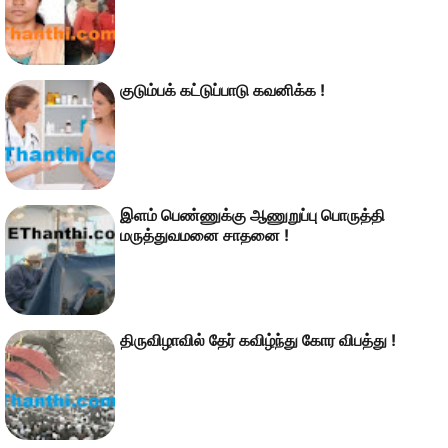
குடு‌ம்ப‌க் க‌ட்டு‌ப்பாடு கவ‌னி‌க்க !
இளம் பெண்ணுக்கு ஆணுறுப்பு பொருத்தி
மருத்துவமனை சாதனை !
திருவிழாவில் தேர் கவிழ்ந்து கோர விபத்து !