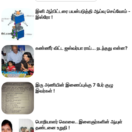
இனி ஆர்பிட்டரை பயன்படுத்தி ஆய்வு செய்வோம் -
இஸ்ரோ !
கண்ணீர் விட்ட ஐஸ்வர்யா ராய்... நடந்தது என்ன?
இரு அணியின் இணைப்புக்கு 7 பேர் குழு
இவர்கள் !
பொறியாளர் கொலை.. இளைஞர்களின் ஆயுள்
தண்டனை உறுதி !