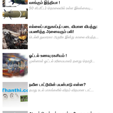
வாங்கும் இந்தியா !
50 கி.மீட்டர் தொலைவில் உள்ள இலக்கையு...
எல்லைப் பாதுகாப்புப் படை விமான விபத்து:
பயணித்த அனைவரும் பலி!
டெல்லி துவாரகா அருகே இன்று காலை விபத்த...
ஓட்டல் உணவு ரகசியம் !
முன்னாள் ஓட்டல் உரிமையாளர் தனது தொழி...
நவீன டாட்டூவின் பயன்பாடு என்ன?
தமது உடல் பாகங்களில் விதம் விதமான டாட்...