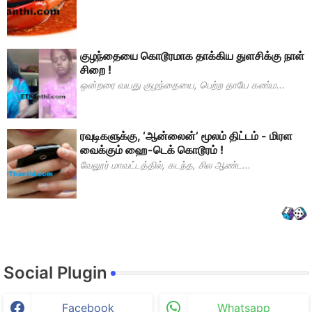
குழந்தையை கொடூரமாக தாக்கிய துளசிக்கு நாள்
சிறை !
ஒன்றரை வயது குழந்தையை, பெற்ற தாயே கண்ம...
ரவுடிகளுக்கு, ‘ஆன்லைன்’ மூலம் திட்டம் - மிரள
வைக்கும் ஹை-டெக் கொடூரம் !
வேலூர் மாவட்டத்தில், கடந்த, சில ஆண்ட...
Social Plugin
Facebook
Whatsapp