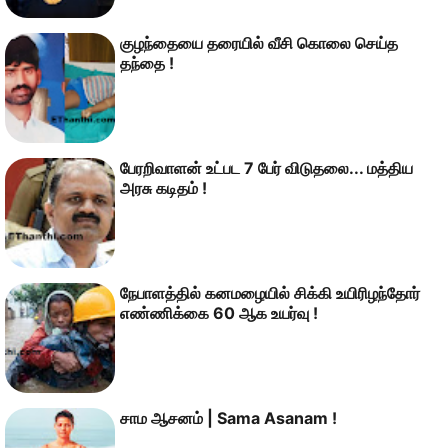
குழந்தையை தரையில் வீசி கொலை செய்த
தந்தை !
பேரறிவாளன் உட்பட 7 பேர் விடுதலை... மத்திய
அரசு கடிதம் !
நேபாளத்தில் கனமழையில் சிக்கி உயிரிழந்தோர்
எண்ணிக்கை 60 ஆக உயர்வு !
சாம ஆசனம் | Sama Asanam !