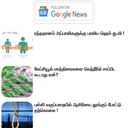
ரத்ததானம் அப்பாவிகளுக்கு பரவிய ஹெச்.ஐ.வி !
கேப்சியூல் மாத்திரைகளை வெந்நீரில் சாப்பிட
கூடாது ஏன்?
பள்ளி வகுப்பறையில் ஆசிரியை தூக்குப் போட்டு
தற்கொலை !