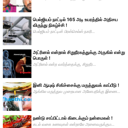
பெல்ஜியம் நாட்டில் 165 அடி உயரத்தில் அதிசய
விருந்து நிகழ்ச்சி !
பெல்ஜியம் நாட்டின் பிரஸ்செல்ஸ் நகரி...
அட்ரினல் என்றால் சிறுநீரகத்துக்கு அருகில் என்று
பொருள் !
அட்ரினல் என்ற வார்த்தைக்கு, சிறுநீர...
இனி ஆயுஷ் சிகிச்சைக்கு மருத்துவக் காப்பீடு !
ஆங்கில மருத்துவ முறையான அலோபதிக்கு இணை...
நண்டு சாப்பிட்டால் கிடைக்கும் நன்மைகள் !
கடல் வகை உணவுகள் என்றாலே அனைவருக்கும...