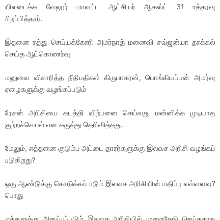
யிலடைக்க வேலூர் மாவட்ட ஆட்சியர் ஆகஸ்ட் 31 உத்தரவு
பிறப்பித்தார்.
இதனை ரத்து செய்யக்கோரி அமர்நாத் மனைவி சவ்ஜன்யா தாக்கல்
செய்த ஆட்கொணர்வு
மனுவை விசாரித்த நீதிபதிகள் கிருபாகரன், பொங்கியப்பன் அமர்வு
ஏழைகளுக்கு வழங்கப்படும்
ரேசன் அரிசியை கடத்தி விற்பனை செய்வது மன்னிக்க முடியாத
குற்றச்செயல் என கருத்து தெரிவித்தது.
மேலும், எத்தனை குடும்ப அட்டை தாரர்களுக்கு இலவச அரிசி வழங்கப்
படுகிறது?
ஒரு ஆண்டுக்கு கொடுக்கப் படும் இலவச அரிசியின் மதிப்பு எவ்வளவு?
பொது
மக்களுக்கு அனுப்பப்படும் இலவச அரிசியில் முறைகேடு செய்ததாக