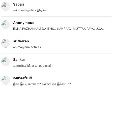
Sabari
என்ன கண்றாவி டா இது ச்ச
Anonymous
ENNA PAZHAKKAM DA ITHU... KANRAAVI MUTTAA PAYALUGA...
sritharan
arumaiyana actress
Sankar
மாணவிகளின் சாதனை அபாரம்
மணிகண்டன்
இவர் இப்படி பேசலாமா? அசிங்கமாக இல்லையா?