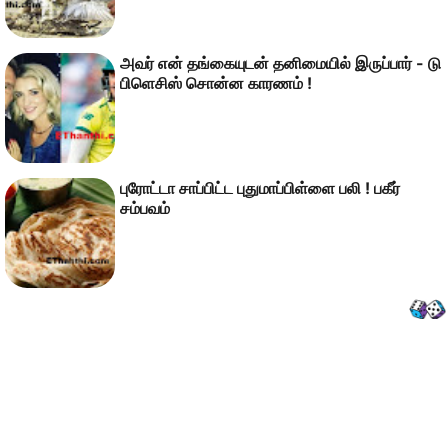
அவர் என் தங்கையுடன் தனிமையில் இருப்பார் - டு
பிளெசிஸ் சொன்ன காரணம் !
புரோட்டா சாப்பிட்ட புதுமாப்பிள்ளை பலி ! பகீர்
சம்பவம்