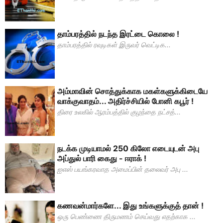
தாம்பரத்தில் நடந்த இரட்டை கொலை !
தாம்பரத்தில் ரவுடிகள் இருவர் வெட்டிக...
அம்மாவின் சொத்துக்காக மகள்களுக்கிடையே
வாக்குவாதம்... அதிர்ச்சியில் போனி கபூர் !
திரை உலகில் ஆரம்பத்தில் குழந்தை நட்சத்...
நடக்க முடியாமல் 250 கிலோ எடையுடன் அபு
அப்துல் பாரி கைது - ஈராக் !
ஐஎஸ் பயங்கரவாத அமைப்பின் தலைவர் அபு ...
கணவன்மார்களே... இது உங்களுக்குத் தான் !
ஒரு பெண்ணை திருமணம் செய்வது எதற்காக ...