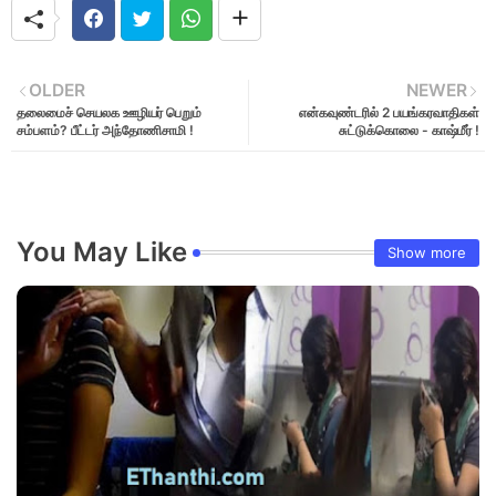
OLDER
NEWER
தலைமைச் செயலக ஊழியர் பெறும்
என்கவுண்டரில் 2 பயங்கரவாதிகள்
சம்பளம்? பீட்டர் அந்தோணிசாமி !
சுட்டுக்கொலை - காஷ்மீர் !
You May Like
Show more