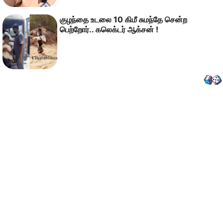
குழந்தை உடலை 10 கிமீ சுமந்தே சென்ற
பெற்றோர்.. கலெக்டர் ஆக்சன் !