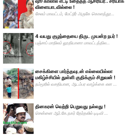
ஷூ காலால் எட்டி உதைத்த ஆசிரியர்.. சரியாக
விளையாடவில்லை !
சேலம் மாவட்டம், மேட்டூர் அருகே கொளத்தூ...
4 வயது குழந்தையை திருட முயன்ற நபர் !
பஞ்சாப் மாநிலம் லூதியானா மாவட்டத்தில...
சைக்கிளை பார்த்தவுடன் எல்லையில்லா
மகிழ்ச்சியில் துள்ளி குதிக்கும் சிறுவன் !
நம்மூரில் வசதியான, ஆடம்பர வாழ்க்கை என ...
தினகரன் வெற்றி பெறுவது நல்லது !
சென்னை ஆர்.கே.நகர் தேர்தலில் டிடிவி ...