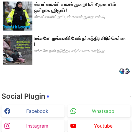
ஸ்காட்லாண்ட் காவல் துறையின் சீருடையில்
ஒன்றாக ஹிஜாப் !
ஸ்காட்லாண்ட் நாட்டின் காவல் துறையால் அ...
மக்களே புறக்கணிப்போம் நட்சத்திர கிரிக்கெட்டை
!
மக்களே நாம் நடுத்தர வர்க்கமாக வாழ்ந்து...
Social Plugin
Facebook
Whatsapp
Instagram
Youtube