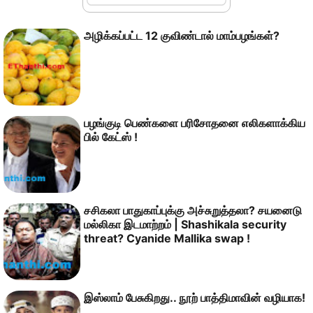
அழிக்கப்பட்ட 12 குவிண்டால் மாம்பழங்கள்?
பழங்குடி பெண்களை பரிசோதனை எலிகளாக்கிய
பில் கேட்ஸ் !
சசிகலா பாதுகாப்புக்கு அச்சுறுத்தலா? சயனைடு
மல்லிகா இடமாற்றம் | Shashikala security
threat? Cyanide Mallika swap !
இஸ்லாம் பேசுகிறது.. நூற் பாத்திமாவின் வழியாக!