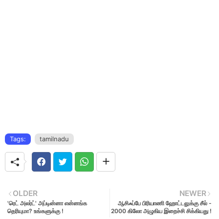
Tags:
tamilnadu
OLDER
NEWER
'ரெட் அலர்ட்' அப்டின்னா என்னங்க
ஆசிஃப்பே பிரியாணி ஹோட்டலுக்கு சீல் -
தெரியுமா? உங்களுக்கு !
2000 கிலோ அழுகிய இறைச்சி சிக்கியது !