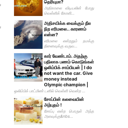
தெரியுமா?
்
அதிகாலை விடியலின் போது
வெள்ளிக் கோளி...
அதிசயிக்க வைக்கும் நீல
்
நிற எரிமலை.. காரணம்
என்ன?
எரிமலை என்றதும் நமக்கு
நினைவுக்கு வருவ...
கார் வேண்டாம். அதற்கு
பதிலாக பணம் கொடுங்கள்
ஒலிம்பிக் சாம்பியன் | I do
not want the car. Give
money instead
Olympic champion |
ஒலிம்பிக் பாட்மிண் டனில் வெள்ளி வென்ற ...
சோப்பின் கலவையின்
அற்புதம் !
சோப்பு என்ற பொருள் அந்த
அளவுக்கு&nbs...