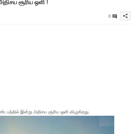
 அதிசய சூரிய ஒளி !
0
ண்டபத்தில் இன்று அதிசய சூரிய ஒளி விழுகிறது.