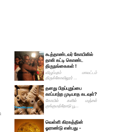
கூத்தாண்டவர் கோயிலில்
தாலி கட்டி கொண்ட
திருநங்கைகள் !
விழுப்புரம் மாவட்டம்
திருக்கோவிலூர் ...
தனது பிறப்புறுப்பை
காப்பாற்ற முடியாத கடவுள்?
கோயில் களில் மஞ்சள்
குங்குமத்தோடு பூ...
ு
வெள்ளி கிரகத்தின்
ஓராண்டு என்பது -