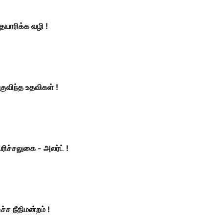
யாரிக்க வழி !
 குவிந்த உதவிகள் !
வரிச்சலுகை - அலர்ட் !
்ச நீதிமன்றம் !