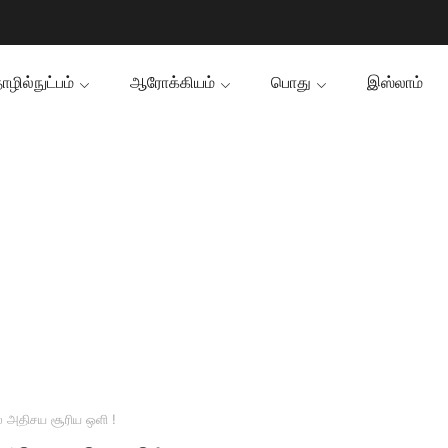
ழில்நுட்பம்
ஆரோக்கியம்
பொது
இஸ்லாம்
் அதிசய சூரிய ஒளி !