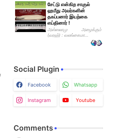
சேட்டு என்கிற சாகுல்
ஹமீது அவர்களின்
தகப்பனார் இயற்கை
எய்தினார் !
அஸ்ஸலாமு அழைக்கும்
(வரஹ்) : வலங்கைமா...
Social Plugin
்
Facebook
Whatsapp
Instagram
Youtube
Comments