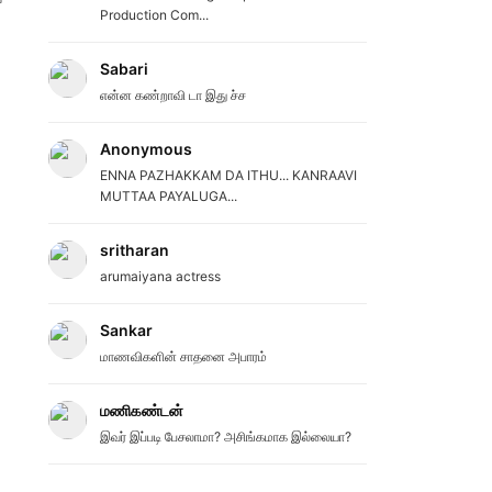
Production Com...
Sabari
என்ன கண்றாவி டா இது ச்ச
Anonymous
ENNA PAZHAKKAM DA ITHU... KANRAAVI
MUTTAA PAYALUGA...
sritharan
arumaiyana actress
Sankar
மாணவிகளின் சாதனை அபாரம்
மணிகண்டன்
இவர் இப்படி பேசலாமா? அசிங்கமாக இல்லையா?