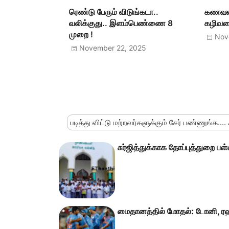
ரெண்டு பேரும் விடுங்கடா..
கணவன
வலிக்குது.. இளம்பெண்ணை 8
கழிவறை
முறை !
Nov
November 22, 2025
படித்து விட்டு மற்றவர்களுக்கும் சேர் பண்ணுங்க....
சுர்ஜித்துக்காக தோப்புத்துறை பள்
மைதானத்தில் மோதல்: டோனி, ரஹ