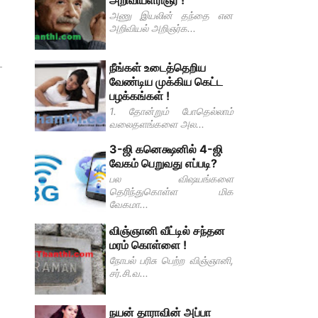
அறிவியளரிஞர் !
அணு இயலின் தந்தை என
அறிவியல் அறிஞர்க...
ை
நீங்கள் உடைத்தெறிய
வேண்டிய முக்கிய கெட்ட
பழக்கங்கள் !
1. தோன்றும் போதெல்லாம்
வலைதளங்களை அல...
3-ஜி கனெக்ஷனில் 4-ஜி
வேகம் பெறுவது எப்படி?
பல விஷயங்களை
தெரிந்துகொள்ள மிக
வேகமா...
விஞ்ஞானி வீட்டில் சந்தன
மரம் கொள்ளை !
நோபல் பரிசு பெற்ற விஞ்ஞானி,
சர்.சி.வ...
நயன் தாராவின் அப்பா