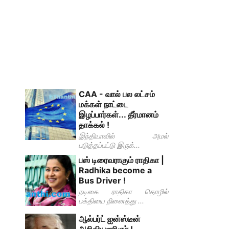
CAA - வால் பல லட்சம்
மக்கள் நாட்டை
இழப்பார்கள்... தீர்மானம்
தாக்கல் !
இந்தியாவில் அமல்
படுத்தப்பட்டு இருக்...
பஸ் டிரைவராகும் ராதிகா |
Radhika become a
Bus Driver !
நடிகை ராதிகா தொழில்
பக்தியை நினைத்து ...
ஆல்பர்ட் ஐன்ஸ்டீன்