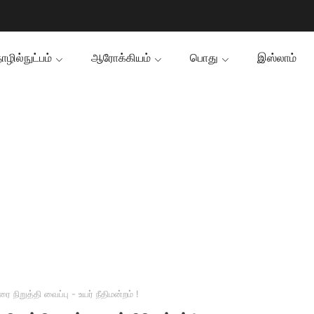
ழில்நுட்பம்
ஆரோக்கியம்
பொது
இஸ்லாம்
நிறுத்தி வைப்பு - உயர் நீதிமன்றம் !