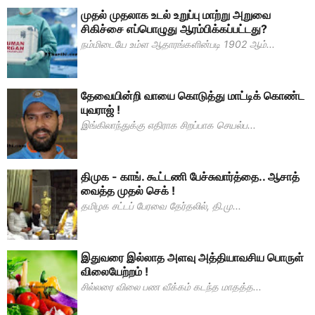
முதல் முதலாக உடல் உறுப்பு மாற்று அறுவை
சிகிச்சை எப்பொழுது ஆரம்பிக்கப்பட்டது?
நம்மிடையே உம்ள ஆதாரங்களின்படி 1902 ஆம்...
தேவையின்றி வாயை கொடுத்து மாட்டிக் கொண்ட
யுவராஜ் !
இங்கிலாந்துக்கு எதிராக சிறப்பாக செயல்ப...
திமுக - காங். கூட்டணி பேச்சுவார்த்தை.. ஆசாத்
வைத்த முதல் செக் !
தமிழக சட்டப் பேரவை தேர்தலில், தி.மு...
இதுவரை இல்லாத அளவு அத்தியாவசிய பொருள்
விலையேற்றம் !
சில்லரை விலை பண வீக்கம் கடந்த மாதத்த...