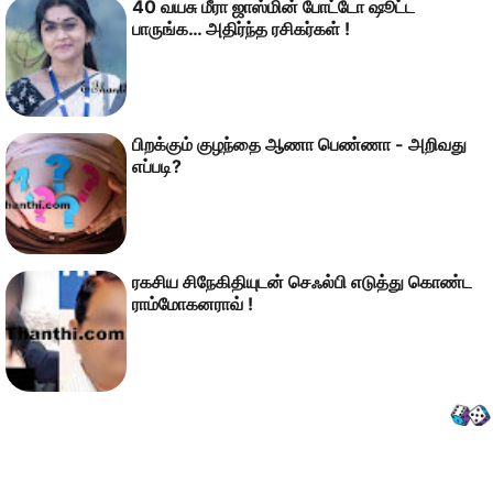
40 வயசு மீரா ஜாஸ்மின் போட்டோ ஷூட்ட
பாருங்க… அதிர்ந்த ரசிகர்கள் !
பிறக்கும் குழந்தை ஆணா பெண்ணா - அறிவது
எப்படி?
ரகசிய சிநேகிதியுடன் செஃல்பி எடுத்து கொண்ட
ராம்மோகனராவ் !