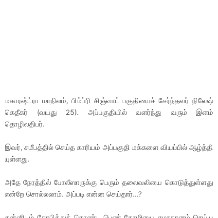
மகாரஷ்ட்ரா மாநிலம், பிம்ப்ரி சிஞ்வாட் பகுதியைச் சேர்ந்தவர் நிலேஷ்
கெதீகர் (வயது 25). அப்பகுதியில் வளர்ந்து வரும் இளம்
தொழிலதிபர்.
இவர், சமீபத்தில் செய்த காரியம் அப்பகுதி மக்களை வியப்பில் ஆழ்த்தி
யுள்ளது.
அதே நேரத்தில் போலீஸாருக்கு பெரும் தலைவலியை கொடுத்துள்ளது
என்றே சொல்லலாம். அப்படி என்ன செய்தார்...?
தன்னிடம் கோபித்துக் கொண்ட பெண் தோழியை சமாதானம் செய்ய