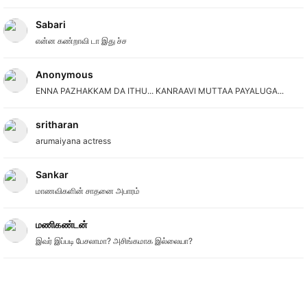
Sabari
என்ன கண்றாவி டா இது ச்ச
Anonymous
ENNA PAZHAKKAM DA ITHU... KANRAAVI MUTTAA PAYALUGA...
sritharan
arumaiyana actress
Sankar
மாணவிகளின் சாதனை அபாரம்
மணிகண்டன்
இவர் இப்படி பேசலாமா? அசிங்கமாக இல்லையா?