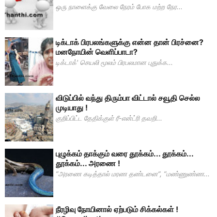
ஒரு நாளைக்கு வேலை நேரம் போக மற்ற நேர...
டிக்டாக் பிரபலங்களுக்கு என்ன தான் பிரச்னை?
மனநோயின் வெளிப்பாடா?
டிக்டாக்' செயலி மூலம் பிரபலமான புதுக்க...
விடுப்பில் வந்து திரும்பா விட்டால் சவூதி செல்ல
முடியாது !
குறிப்பிட்ட தேதிக்குள் ரீ-என்ட்ரி தவறி...
புழுக்கம் தாக்கும் வரை தூக்கம்... தூக்கம்...
தூக்கம்... அரணை !
”அரணை கடித்தால் மரண தண்டனை”, ”மண்ணுண்ண...
நீரழிவு நோயினால் ஏற்படும் சிக்கல்கள் !