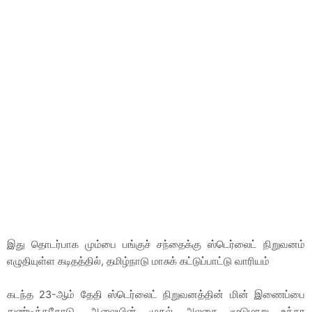
இது தொடர்பாக மும்பை பங்குச் சந்தைக்கு ஸ்டெர்லைட் நிறுவனம்
எழுதியுள்ள கடிதத்தில், தமிழ்நாடு மாசுக் கட்டுப்பாட்டு வாரியம்
கடந்த 23-ஆம் தேதி ஸ்டெர்லைட் நிறுவனத்தின் மின் இணைப்பை
துண்டித்ததோடு, ஆலையின் முதல் அலகை மூடுமாறு உத்தர