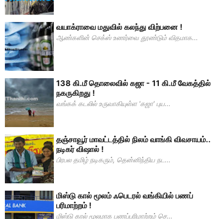
வயாக்ராவை மதுவில் கலந்து விற்பனை !
ஆண்களின் செக்ஸ் உணர்வை தூண்டும் விதமாக...
138 கி.மீ தொலைவில் கஜா - 11 கி.மீ வேகத்தில்
நகருகிறது !
வங்கக் கடலில் உருவாகியுள்ள 'கஜா' புய...
தஞ்சாவூர் மாவட்டத்தில் நிலம் வாங்கி விவசாயம்..
நடிகர் விஷால் !
பிரபல தமிழ் நடிகரும், தென்னிந்திய நட...
மிஸ்டு கால் மூலம் ஃபெடரல் வங்கியில் பணப்
பரிமாற்றம் !
மிஸ்டு கால் மூலமாக பணப்பரிமாற்றம் செ...