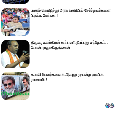
பணம் கொடுத்து அரசு பணியில் சேர்ந்தவர்களை
பிடிக்க வேட்டை !
திமுக, காங்கிரஸ் கூட்டணி நீடிப்பது சந்தேகம்..
பொன்.ராதாகிருஷ்ணன்
கபாலி பேனர்களைக் அகற்ற முயன்ற டிராபிக்
ராமசாமி !