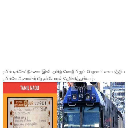
ரயில் டிக்கெட்டுகளை இனி தமிழ் மொழியிலும் பெறலாம் என மத்திய
ரயில்வே அமைச்சர் பியூஸ் கோயல் தெரிவித்துள்ளார்.