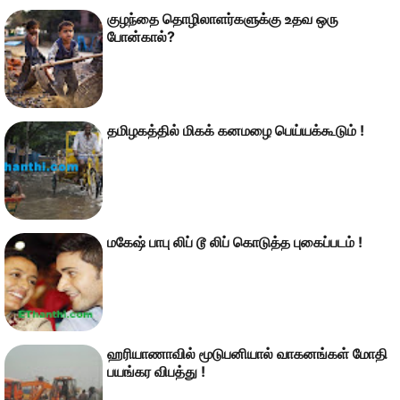
குழந்தை தொழிலாளர்களுக்கு உதவ ஒரு
போன்கால்?
தமிழகத்தில் மிகக் கனமழை பெய்யக்கூடும் !
மகேஷ் பாபு லிப் டூ லிப் கொடுத்த புகைப்படம் !
ஹரியாணாவில் மூடுபனியால் வாகனங்கள் மோதி
பயங்கர விபத்து !