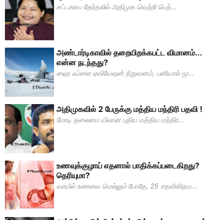
சட்டசபை தேர்தலில் அதிமுக வெற்றி பெற்...
அண்டார்டிகாவில் தறையிறக்கபட்ட விமானம்...
என்ன நடந்தது?
ஹை ஃப்ளை ஏவியேஷன் நிறுவனம், பனியால் மூ...
அதிமுகவில் 2 பேருக்கு மத்திய மந்திரி பதவி !
மோடி தலைமை யிலான புதிய மத்திய மந்திர...
உணவுக்குழாய் எதனால் பாதிக்கப்படைகிறது?
தெரியுமா?
வாயில் உணவை மெல்லும் போதே, 25 சதவிகிதம...