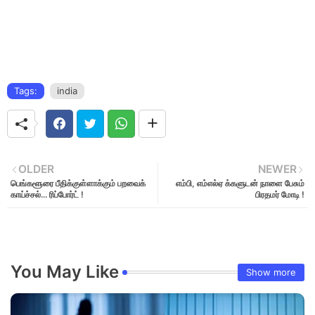
Tags:
india
OLDER
NEWER
பெங்களூரை பீதிக்குள்ளாக்கும் பறவைக்
எம்பி, எம்எல்ஏ க்களுடன் நாளை பேசும்
காய்ச்சல்... ரிப்போர்ட் !
பிரதமர் மோடி !
You May Like
Show more