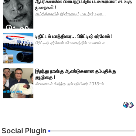
ஆப்ரிக்காவில் பின்பற்றப்படும் பயங்கரமான சடங்கு
முறைகள் !
ஆப்ரிக்காவில் இன்றளவும் மாடர்ன் உலக...
டிஜிட்டல் மாத்திரை... பிரிட்டிஷ் ஏர்வேஸ் !
பிரிட்டிஷ் ஏர்வேஸ் விமானத்தில் பயணம் ச...
இறந்து நான்கு ஆண்டுகளான தம்பதிக்கு
குழந்தை !
சீனாவைச் சேர்ந்த தம்பதியினர் 2013-ம்...
Social Plugin