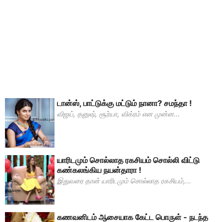
டான்ஸ், பாட்டுக்கு மட்டும் நானா? சமந்தா !
விஜய், தனுஷ், சூர்யா, விக்ரம் என முன்ன...
யாரிடமும் சொல்லாத ரகசியம் சொல்லி விட்டு
கண்கலங்கிய நயன்தாரா !
இதுவரை தான் யாரிடமும் சொல்லாத ரகசியம்,...
கணவனிடம் ஆசையாக கேட்ட பொருள் - நடந்த