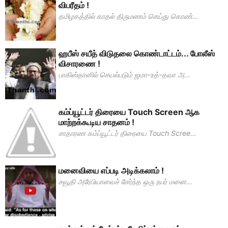
விபரீதம் !
தமிழகத்தில் காதல் திருமணம் செய்து கொண்...
ஹபீஸ் சயீத் விடுதலை கொண்டாட்டம்... போலீஸ்
விசாரணை !
பாகிஸ்தானில் செயல்படும் ஜமா-உத்-தவா அ...
கம்ப்யூட்டர் திரையை Touch Screen ஆக
மாற்றக்கூடிய சாதனம் !
சாதாரண கம்ப்யூட்டர் திரையை Touch Scree...
மனைவியை எப்படி அடிக்கலாம் !
சவூதி அரேபியாவைச் சேர்ந்த ஒரு நபர் மனை...