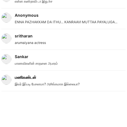
என்ன கண்றாவி டா இது ச்ச
Anonymous
ENNA PAZHAKKAM DA ITHU... KANRAAVI MUTTAA PAYALUGA...
sritharan
arumaiyana actress
Sankar
மாணவிகளின் சாதனை அபாரம்
மணிகண்டன்
இவர் இப்படி பேசலாமா? அசிங்கமாக இல்லையா?