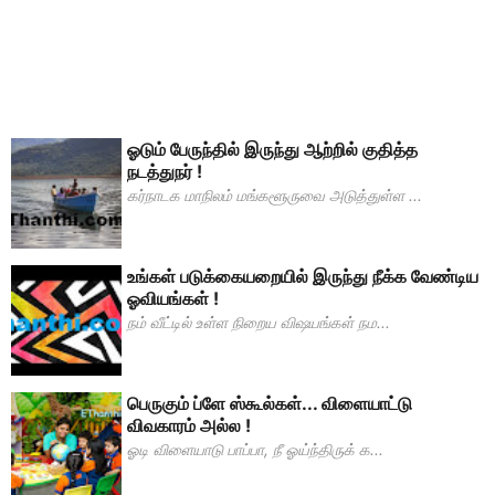
ஓடும் பேருந்தில் இருந்து ஆற்றில் குதித்த
நடத்துநர் !
கர்நாடக மாநிலம் மங்களூருவை அடுத்துள்ள ...
உங்கள் படுக்கையறையில் இருந்து நீக்க வேண்டிய
ஓவியங்கள் !
நம் வீட்டில் உள்ள நிறைய விஷயங்கள் நம...
பெருகும் ப்ளே ஸ்கூல்கள்... விளையாட்டு
விவகாரம் அல்ல !
ஓடி விளையாடு பாப்பா, நீ ஓய்ந்திருக் க...