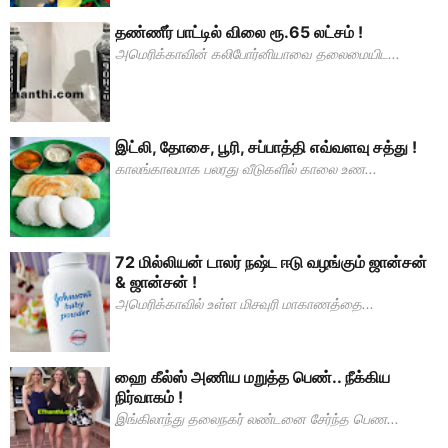
தண்ணீர் பாட்டில் விலை ரூ.65 லட்சம் !
அமெரிக்காவின் கலிபோர்னியாவை தலைமையிட...
இட்லி, தோசை, பூரி, சப்பாத்தி எவ்வளவு சத்து !
காலங்காலமாக பலரது வீடுகளில் காலை உண...
72 மில்லியன் டாலர் நஷ்ட ஈடு வழங்கும் ஜான்சன்
& ஜான்சன் !
அமெரிக்காவில் உள்ள மிசவுரி மாகாணத்தை...
ஹை கீல்ஸ் அணிய மறுத்த பெண்.. நீக்கிய
நிர்வாகம் !
இங்கிலாந்து தலைநகர் லண்டனை சேர்ந்த பெண...