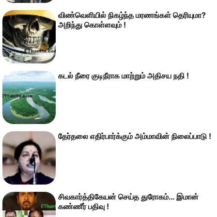
விண்வெளியில் நிகழ்ந்த மரணங்கள் தெரியுமா?
அறிந்து கொள்ளவும் !
கடல் நீரை குடிநீராக மாற்றும் அதிசய நதி !
தேர்தலை எதிர்பார்க்கும் அம்மாவின் நிலைப்பாடு !
சிவகார்த்திகேயன் செய்த துரோகம்… இமான்
கண்ணீர் பதிவு !