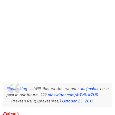
#justasking
.....Will this worlds wonder
#tajmahal
be a
past in our future ..???
pic.twitter.com/4tTvBHr7UR
— Prakash Raj (@prakashraaj)
October 23, 2017
விமர்சனம்