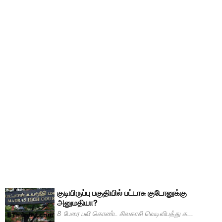
குடியிருப்பு பகுதியில் பட்டாசு குடோனுக்கு
அனுமதியா?
8 பேரை பலி கொண்ட சிவகாசி வெடிவிபத்து க...