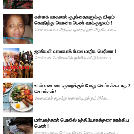
கள்ளக் காதலால் குழந்தைகளுக்கு விஷம்
கொடுத்து கொன்ற பெண் வாக்குமூலம் !
சென்னையை அடுத்த குன்றத்தூர் அருகே உள...
ஜாலியன் வாலாபாக் போல மாறிய மெரினா !
சென்னை மெரினாவில் ஜல்லிக் கட்டுக்கான ப...
உடல் எடையை குறைக்கும் போது செய்யக்கூடாத 7
செயல்கள்!
வேகமாகச் சுழன்று கொண்டிருக்கும் இந்த...
மார்பகத்தால் பொலிஸ் உத்தியோகத்தரை தாக்கிய
பெண் !
ஹாங்காங்கை சேர்ந்த பெண் ணொ ருவர் தனது...