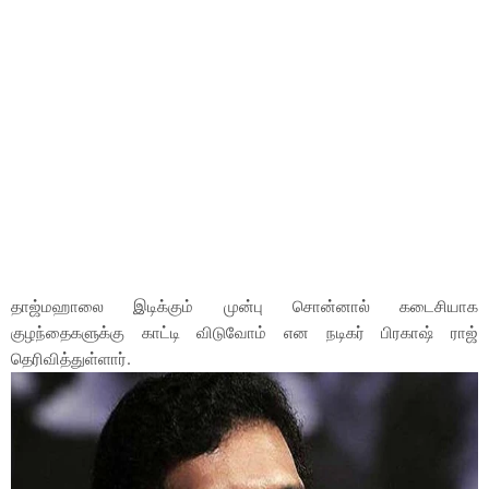
தாஜ்மஹாலை இடிக்கும் முன்பு சொன்னால் கடைசியாக
குழந்தைகளுக்கு காட்டி விடுவோம் என நடிகர் பிரகாஷ் ராஜ்
தெரிவித்துள்ளார்.