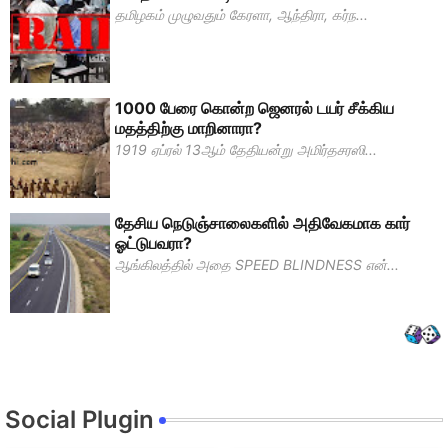
தமிழகம் முழுவதும் கேரளா, ஆந்திரா, கர்ந...
1000 பேரை கொன்ற ஜெனரல் டயர் சீக்கிய
மதத்திற்கு மாறினாரா?
1919 ஏப்ரல் 13ஆம் தேதியன்று அமிர்தசரஸி...
தேசிய நெடுஞ்சாலைகளில் அதிவேகமாக கார்
ஓட்டுபவரா?
ஆங்கிலத்தில் அதை SPEED BLINDNESS என்...
Social Plugin