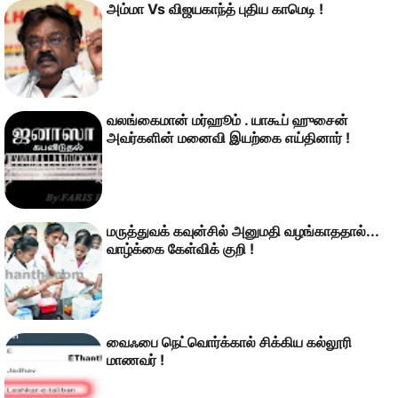
அம்மா Vs விஜயகாந்த் புதிய காமெடி !
வலங்கைமான் மர்ஹூம் . யாகூப் ஹுசைன்
அவர்களின் மனைவி இயற்கை எய்தினார் !
மருத்துவக் கவுன்சில் அனுமதி வழங்காததால்...
வாழ்க்கை கேள்விக் குறி !
வைஃபை நெட்வொர்க்கால் சிக்கிய கல்லூரி
மாணவர் !