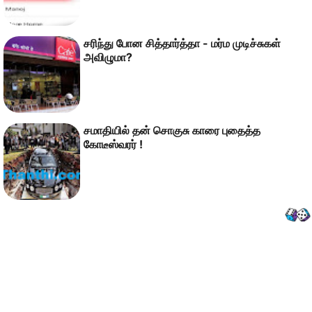
சரிந்து போன சித்தார்த்தா - மர்ம முடிச்சுகள்
அவிழுமா?
சமாதியில் தன் சொகுசு காரை புதைத்த
கோடீஸ்வரர் !