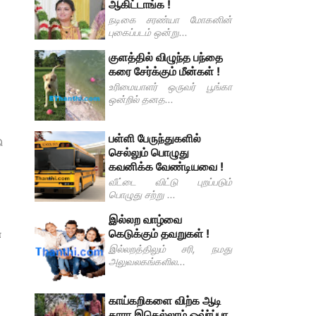
ஆகிட்டாங்க !
நடிகை சரண்யா மோகனின்
புகைப்படம் ஒன்று...
குளத்தில் விழுந்த பந்தை
கரை சேர்க்கும் மீன்கள் !
உரிமையாளர் ஒருவர் பூங்கா
ஒன்றில் தனத...
பள்ளி பேருந்துகளில்
ு
செல்லும் பொழுது
கவனிக்க வேண்டியவை !
வீட்டை விட்டு புறப்படும்
பொழுது சற்று ...
இல்லற வாழ்வை
கெடுக்கும் தவறுகள் !
்
இல்லறத்திலும் சரி, நமது
அலுவலகங்களில...
காய்கறிகளை விற்க ஆடி
காரா இதெல்லாம் ஓவ்ர்ப்பா