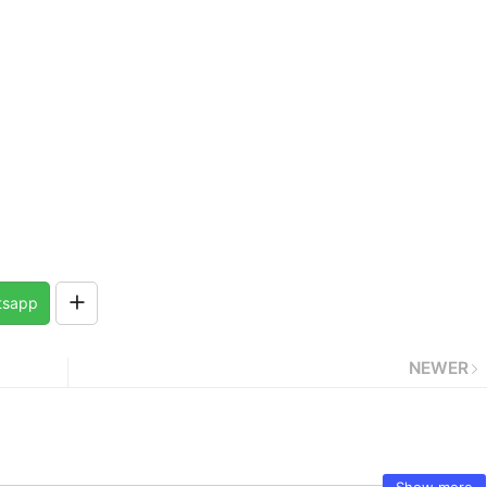
tsapp
NEWER
Show more