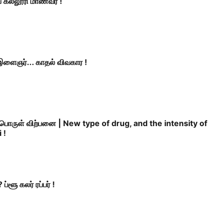
 கல்லூரி மாணவர் !
 இளைஞர்... காதல் விவகார !
பொருள் விற்பனை | New type of drug, and the intensity of
 !
ளூ கலர் ரப்பர் !