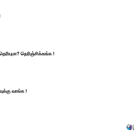
!
ு தெரியுமா? தெரிஞ்சிக்கங்க !
வுக்கு வாங்க !