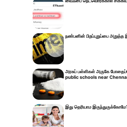
வைஃபை நெட்வொர்க்கால் சிக்கிய
நண்பனின் பிறப்புறுப்பை அறுத்த
அரசுப் பள்ளிகள் அருகே போதைப்
public schools near Chennai
இது தெரியாம இருந்துருக்கோமே? ப்