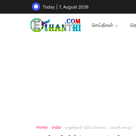
Today | 7, August 2026
செய்திகள்
தொ
Home
india
ராஜஸ்தான் நர்ஸ் கொலை... பெண் கைது !