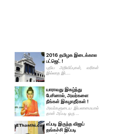
2016 தமிழக இடைக்கால
பட்ஜெட் !
புதிய அறிவிப்புகள், வரிகள்
இல்லாத இட...
யாராவது இகழ்ந்து
பேசினால், அவர்களை
நீங்கள் இகழாதீர்கள் !
அவர்களுடைய இயலாமையால்
தான் அப்படி ஒரு ...
எப்படி இருந்த விஜய்
தங்கச்சி இப்படி