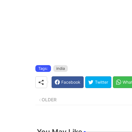
Tags:
india
Facebook
Twitter
Wha
OLDER
You May Like