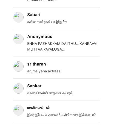
Sabari
என்ன கண்றாவி டா இது ச்ச
Anonymous
ENNA PAZHAKKAM DA ITHU... KANRAAVI
MUTTAA PAYALUGA...
sritharan
arumaiyana actress
Sankar
மாணவிகளின் சாதனை அபாரம்
மணிகண்டன்
இவர் இப்படி பேசலாமா? அசிங்கமாக இல்லையா?