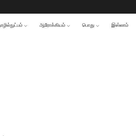
ழில்நுட்பம்
ஆரோக்கியம்
பொது
இஸ்லாம்