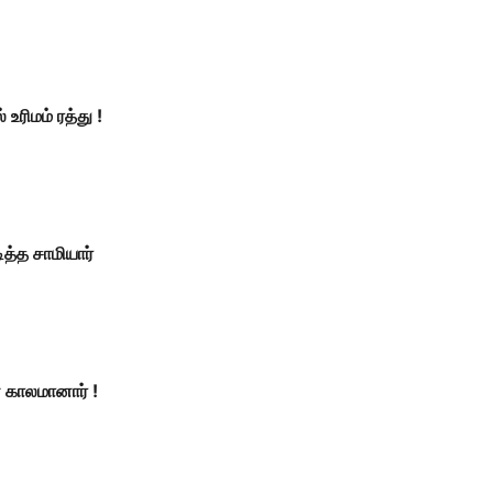
உரிமம் ரத்து !
த்த சாமியார்
காலமானார் !