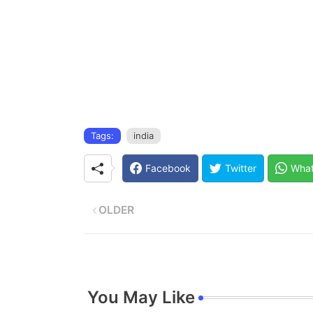
Tags:
india
Facebook
Twitter
Wha
OLDER
You May Like