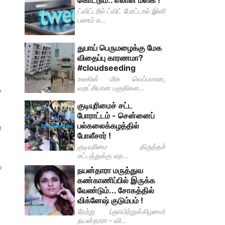
கொட்டும்.. எலான் மஸ்க் !
ட்விட்டரில் ட்விட் போட்டால் இனி
பணம் ச...
துபாய் பெருமழைக்கு மேக
விதைப்பு காரணமா?
#cloudseeding
உலகின் மிக வெப்பமான,
வறட்சியான பகுதிகள...
,
குடியுரிமைச் சட்ட
போராட்டம் - சென்னைப்
பல்கலைக்கழத்தில்
ா
போலீசார் !
குடியுரிமை திருத்தச்
சட்டத்துக்கு எத...
ய
நயன்தாரா மருத்துவ
கண்காணிப்பில் இருக்க
வேண்டும்... சோகத்தில்
விக்னேஷ் குடும்பம் !
நேற்று (ஞாயிற்றுக்கிழமை)
நயன்தாரா - வி...