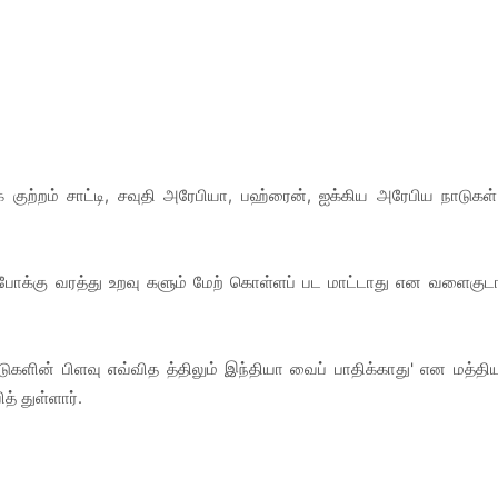
குற்றம் சாட்டி, சவுதி அரேபியா, பஹ்ரைன், ஐக்கிய அரேபிய நாடுகள்
.
 போக்கு வரத்து உறவு களும் மேற் கொள்ளப் பட மாட்டாது என வளைகுட
ுகளின் பிளவு எவ்வித த்திலும் இந்தியா வைப் பாதிக்காது' என மத்தி
த் துள்ளார்.