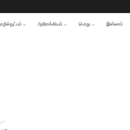
ழில்நுட்பம்
ஆரோக்கியம்
பொது
இஸ்லாம்
ு !