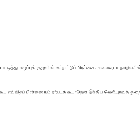
ா ஒத்து ழைப்புக் குழுவின் உள்நாட்டுப் பிரச்னை. வளைகுடா நாடுகளின
கூட எவ்விதப் பிரச்னை யும் ஏற்படக் கூடாதென இந்திய வெளியுறவுத் துற