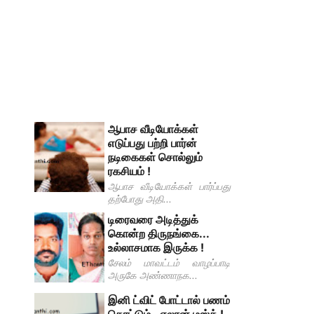
ஆபாச வீடியோக்கள்
எடுப்பது பற்றி பார்ன்
நடிகைகள் சொல்லும்
ரகசியம் !
ஆபாச வீடியோக்கள் பார்ப்பது
தற்போது அதி...
டிரைவரை அடித்துக்
கொன்ற திருநங்கை...
உல்லாசமாக இருக்க !
சேலம் மாவட்டம் வாழப்பாடி
அருகே அண்ணாநக...
இனி ட்விட் போட்டால் பணம்