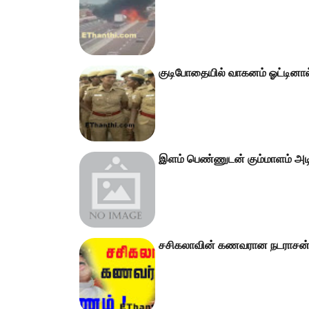
குடிபோதையில் வாகனம் ஓட்டினால் 
இளம் பெண்ணுடன் கும்மாளம் அடி
சசிகலாவின் கணவரான நடராசன் 