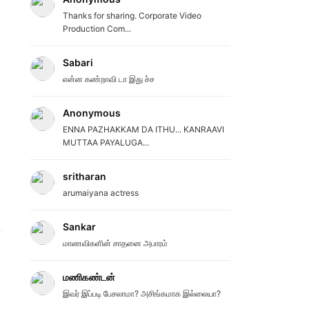
Thanks for sharing. Corporate Video
Production Com...
Sabari
என்ன கண்றாவி டா இது ச்ச
Anonymous
ENNA PAZHAKKAM DA ITHU... KANRAAVI
MUTTAA PAYALUGA...
sritharan
arumaiyana actress
Sankar
மாணவிகளின் சாதனை அபாரம்
மணிகண்டன்
இவர் இப்படி பேசலாமா? அசிங்கமாக இல்லையா?