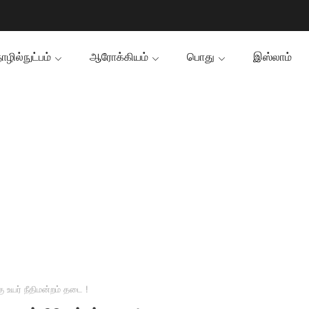
ழில்நுட்பம்
ஆரோக்கியம்
பொது
இஸ்லாம்
 உயர் நீதிமன்றம் தடை !