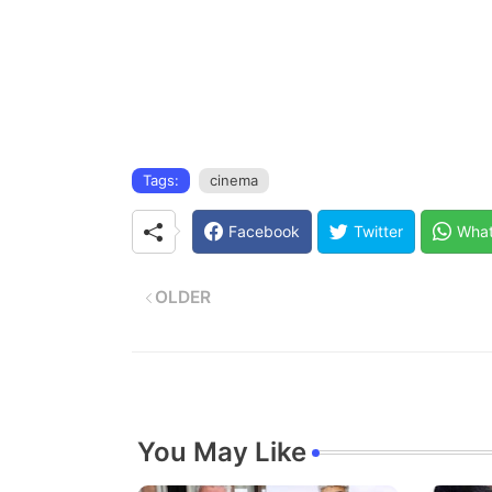
Tags:
cinema
Facebook
Twitter
Wha
OLDER
You May Like