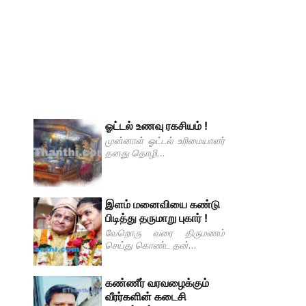
ஓட்டல் உணவு ரகசியம் !
முன்னாள் ஓட்டல் உரிமையாளர்
தனது தொழி...
இளம் மனைவியை கண்டு
பிடித்து தருமாறு புகார் !
வேறொரு வரை திருமணம்
செய்து கொண்ட தன்...
கண்ணீர் வரவழைக்கும்
வீரர்களின் கடைசி