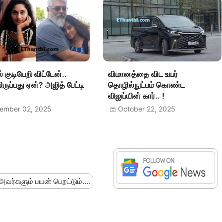
் குடியேறி விட்டேன்..
விமானத்தை விட உயர்
ருப்பது ஏன்? அஜித் பேட்டி
தொழில்நுட்பம் கொண்ட
விஜய்யின் கார்.. !
ember 02, 2025
October 22, 2025
 அவர்களும் பயன் பெறட்டும்....