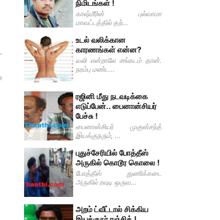
நிமிடங்கள் !
காஷ்மீரின் புல்வாமா
மாவட்டத்தில் தற்...
உடல் வலிக்கான
காரணங்கள் என்ன?
.
வலி என்றாலே சங்கடம் தான்.
நரம்பு மண்ட...
்
ரஜினி மீது நடவடிக்கை
எடுப்பேன்.. பைனான்சியர்
பேச்சு !
பைனான்சியர் முகுன்சந்த்
இயக்குநரும், ...
புதுச்சேரியில் போத்தீஸ்
அருகில் கொடூர கொலை !
போத்தீஸ் துணிக்கடை
அருகில் ரவுடி ஒருவ...
அறம் ட்வீட்டால் சிக்கிய
இயக்குநர் ரஞ்சித் !