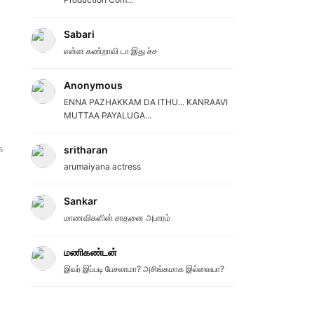
Sabari
என்ன கண்றாவி டா இது ச்ச
Anonymous
ENNA PAZHAKKAM DA ITHU... KANRAAVI
MUTTAA PAYALUGA...
க
sritharan
arumaiyana actress
Sankar
மாணவிகளின் சாதனை அபாரம்
மணிகண்டன்
இவர் இப்படி பேசலாமா? அசிங்கமாக இல்லையா?