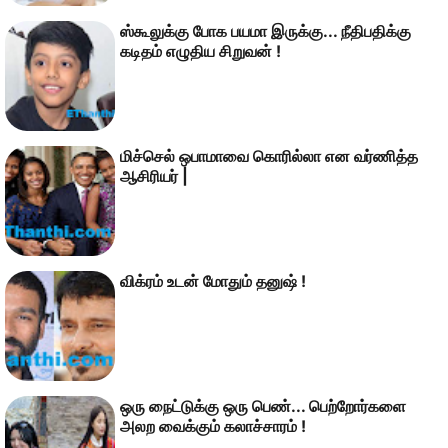
ஸ்கூலுக்கு போக பயமா இருக்கு... நீதிபதிக்கு
கடிதம் எழுதிய சிறுவன் !
மிச்செல் ஒபாமாவை கொரில்லா என வர்ணித்த
ஆசிரியர் |
விக்ரம் உடன் மோதும் தனுஷ் !
ஒரு நைட்டுக்கு ஒரு பெண்... பெற்றோர்களை
அலற வைக்கும் கலாச்சாரம் !