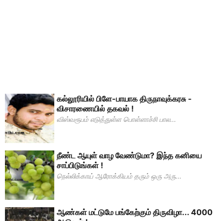
கல்லூரியில் பிளே-பாயாக திருநாவுக்கரசு -
விசாரணையில் தகவல் !
விஸ்வரூபம் எடுத்துள்ள பொள்ளாச்சி பால...
நீண்ட ஆயுள் வாழ வேண்டுமா? இந்த கனியை
சாப்பிடுங்கள் !
நெல்லிக்காய் ஆரோக்கியம் தரும் ஒரு அரு...
ஆண்கள் மட்டுமே பங்கேற்கும் திருவிழா... 4000