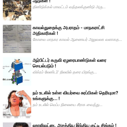
ஆடுகள் !
திண்டுக்கல் மாவட்டம் வத்தலக்குண்டு அரு...
காவல்துறைக்கு அபராதம் - மாநகராட்சி
அதிகாரிகள் !
கோவை மாநகர காவல் ஆணையர் அலுவலக வளாகத...
ஆர்பிட்டர் கருவி ஏழரையாண்டுகள் வரை
செயல்படும் !
விக்ரம் லேண்டர்’ நிலவில் தரை யிறங்கு...
நம் உடலில் உள்ள வியர்வை சுரப்பிகள் தெரியுமா?
உங்களுக்கு... !
நம் உடலில் வெப்ப நிலையை சீராக வைத்து...
ஹாலிவுட்டை அசத்திய இந்திய குட்டி சிங்கம் !