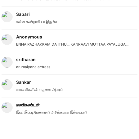
Sabari
என்ன கண்றாவி டா இது ச்ச
Anonymous
ENNA PAZHAKKAM DA ITHU... KANRAAVI MUTTAA PAYALUGA...
sritharan
arumaiyana actress
Sankar
மாணவிகளின் சாதனை அபாரம்
மணிகண்டன்
இவர் இப்படி பேசலாமா? அசிங்கமாக இல்லையா?