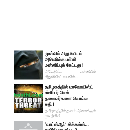
முஸ்லிம் சிறுமியிடம்
அமெரிக்க பள்ளி
மன்னிப்புக் கேட்டது !
அமெரிக்க பள்ளியில்
சிறுமியின் பையில்...
தமிழகத்தில் மாவோயிஸ்ட்
ஸ்லீப்பர் செல்
தலைவர்களை கொல்ல
சதி !
தமிழகத்தில் தளம் அமைக்கும்
முயற்சியி...
‘வாட்ஸ்ஆப்’ சிக்கல்ஸ்…