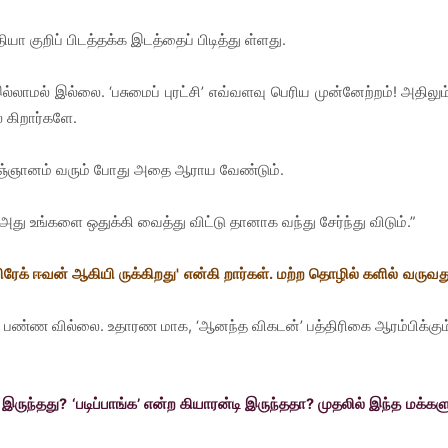
 குறிப் பிடத்தக்க இடத்தைப் பிடித்து ள்ளது.
ாமல் இல்லை. ‘பசுமைப் புரட்சி’ எவ்வளவு பெரிய முன்னேற்றம்! அதிலும
 கிறார்களே.
விஞ்ஞானம் வரும் போது அதை ஆராய வேண்டும்.
ு உங்களை ஒதுக்கி வைத்து விட்டு தானாக வந்து சேர்ந்து விடும்.”
`பிரேக் ஈவன் ஆகியி ருக்கிறது' என்கி றார்கள். மற்ற தொழில் களில் வருவத
 பண்ண வில்லை. உதாரண மாக, ‘ஆனந்த விகடன்’ பத்திரிகை ஆரம்பிக்கும
 இருந்தது? ‘படிப்பாங்க’ என்ற கியாரன்டி இருந்ததா? முதலில் இந்த மக்கள