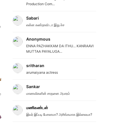
Production Com...
Sabari
என்ன கண்றாவி டா இது ச்ச
்
Anonymous
ENNA PAZHAKKAM DA ITHU... KANRAAVI
MUTTAA PAYALUGA...
sritharan
arumaiyana actress
ு
Sankar
்
மாணவிகளின் சாதனை அபாரம்
மணிகண்டன்
இவர் இப்படி பேசலாமா? அசிங்கமாக இல்லையா?
ு