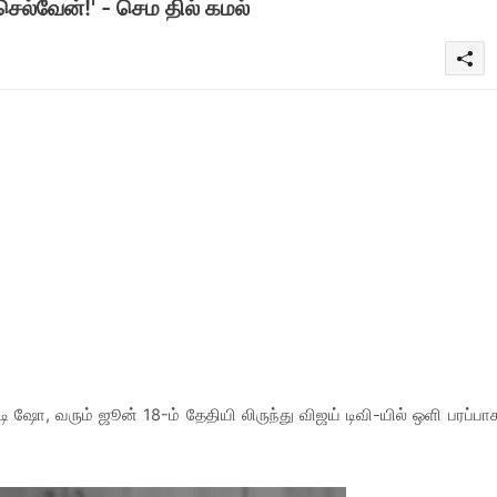
செல்வேன்!' - செம தில் கமல்
டி ஷோ, வரும் ஜூன் 18-ம் தேதியி லிருந்து விஜய் டிவி-யில் ஒளி பரப்பா