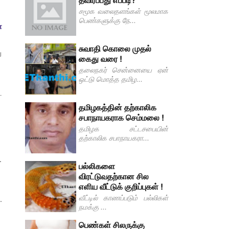
தவிர்ப்பது எப்படி?
சமூக வலைதளங்கள் மூலமாக
பெண்களுக்கு நே...
ோ
சுவாதி கொலை முதல்
ு
கைது வரை !
தலைநகர் சென்னையை ஏன்
ஒட்டு மொத்த தமிழ...
்
தமிழகத்தின் தற்காலிக
சபாநாயகராக செம்மலை !
தமிழக சட்டசபையின்
தற்காலிக சபாநாயகரா...
.
பல்லிகளை
விரட்டுவதற்கான சில
எளிய வீட்டுக் குறிப்புகள் !
வீட்டில் காணப்படும் பல்லிகள்
.
நமக்கு ...
பெண்கள் சிலருக்கு