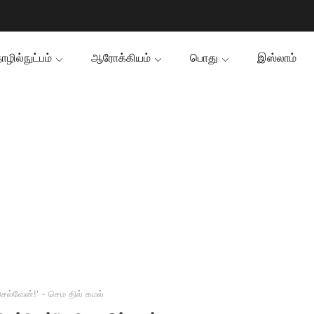
ழில்நுட்பம்
ஆரோக்கியம்
பொது
இஸ்லாம்
செல்வேன்!' - செம தில் கமல்