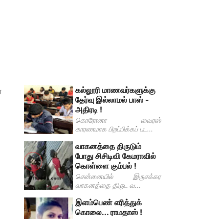
கல்லூரி மாணவர்களுக்கு
்
தேர்வு இல்லாமல் பாஸ் -
அதிரடி !
கொரோனா வைரஸ்
காரணமாக பிறப்பிக்கப் பட...
வாகனத்தை திருடும்
போது சிசிடிவி கேமராவில்
கொள்ளை கும்பல் !
சென்னையில் இருசக்கர
வாகனத்தை திருட வ...
இளம்பெண் எரித்துக்
கொலை... ராமதாஸ் !