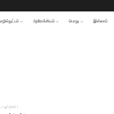
ழில்நுட்பம்
ஆரோக்கியம்
பொது
இஸ்லாம்
 ஓட்டுனர் !