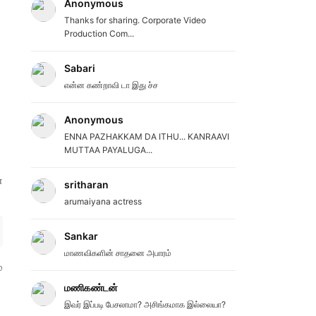
Anonymous
Thanks for sharing. Corporate Video
Production Com...
Sabari
என்ன கண்றாவி டா இது ச்ச
Anonymous
ENNA PAZHAKKAM DA ITHU... KANRAAVI
MUTTAA PAYALUGA...
்
sritharan
arumaiyana actress
Sankar
மாணவிகளின் சாதனை அபாரம்
ை
மணிகண்டன்
இவர் இப்படி பேசலாமா? அசிங்கமாக இல்லையா?