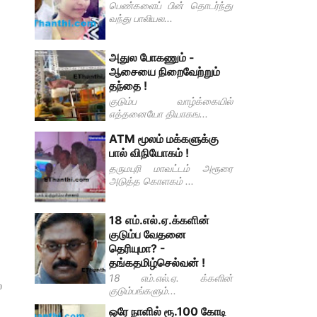
பெண்களைப் பின் தொடர்ந்து
வந்து பாலியல...
அதுல போகணும் -
ஆசையை நிறைவேற்றும்
தந்தை !
குடும்ப வாழ்க்கையில்
எத்தனையோ தியாகங...
ATM மூலம் மக்களுக்கு
பால் விநியோகம் !
தருமபுரி மாவட்டம் அரூரை
அடுத்த கொளகம் ...
18 எம்.எல்.ஏ.க்களின்
குடும்ப வேதனை
தெரியுமா? -
தங்கதமிழ்செல்வன் !
18 எம்.எல்.ஏ. க்களின்
்
குடும்பங்களும்...
ஒரே நாளில் ரூ.100 கோடி