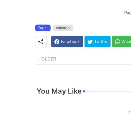
Pag
Tags:
valangai
Facebook
Twitter
Wha
OLDER
You May Like
E