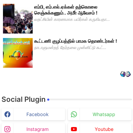
எம்பி, எம்.எல்.ஏக்கள் தற்கொலை
செஞ்சுக்கணும்.. அமீா் ஆவேசம் !
வறட்சியின் காரணமாக பயிர்கள் கருகியதா...
கூட்டணி குழப்பத்தில் பாமக தொண்டர்கள் !
நாடாளுமன்றத் தேர்தலை முன்னிட்டு கூட்...
Social Plugin
Facebook
Whatsapp
Instagram
Youtube