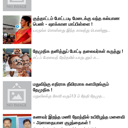
குத்தாட்டம் போட்டபடி மேடைக்கு வந்த கல்யாண
பெண் - ஷாக்கான மாப்பிள்ளை !
யாருங்க சொன்னது இந்த காலத்து பொண்ணு...
தேமுதிக தனித்துப் போட்டி தலைவர்கள் கருத்து !
சட்டப் பேரவைத் தேர்தலில் யாருடனும் க...
மதுவிற்கு எதிராக தீவிரமாக களமிறங்கும்
தேமுதிக !
மதுவிலக்கு கோரி வரும்13 ம் தேதி தேமுத...
கணவர் இறந்த மணி நேரத்தில் உயிரிழந்த மனைவி
- அனாதையான குழந்தைகள் !