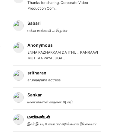
Thanks for sharing. Corporate Video
Production Com...
Sabari
என்ன கண்றாவி டா இது ச்ச
Anonymous
ENNA PAZHAKKAM DA ITHU... KANRAAVI
MUTTAA PAYALUGA...
sritharan
arumaiyana actress
Sankar
மாணவிகளின் சாதனை அபாரம்
மணிகண்டன்
இவர் இப்படி பேசலாமா? அசிங்கமாக இல்லையா?