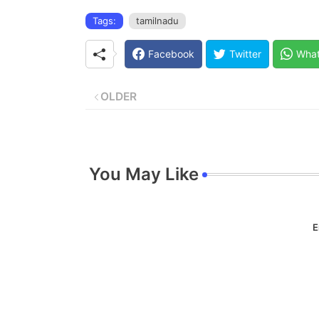
Tags:
tamilnadu
Facebook
Twitter
Wha
OLDER
You May Like
E