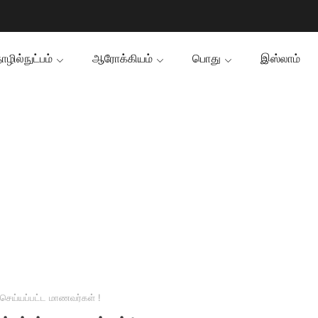
ழில்நுட்பம்
ஆரோக்கியம்
பொது
இஸ்லாம்
ெய்யப்பட்ட மாணவர்கள் !