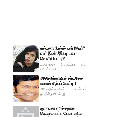
கல்பனா பேல்ஸ் யார் இவர்?
ஏன் இவர் இப்படி பாடி
வெளியிட்டார்?
கபாலியின் நெருப்புடா தீம்
பாடல் பல ர...
அமெரிக்காவில் சர்வதேச
மணல் சிற்பப் போட்டி !
அமெரிக்காவின் பாஸ்டன்
நகரில் நடைபெறு...
குரானை எரித்ததாக
கொல்லப்பட்ட பெண்ணின்