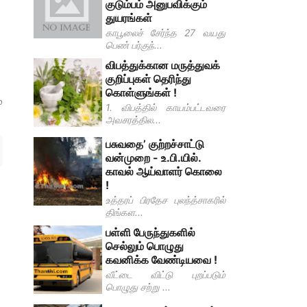
குடும்பம் அனுபவிக்கும்
துயரங்கள்
காபூலைச் சேர்ந்த 27 வயது
பெண் பர்குந்...
விபத்துக்கான மருத்துவக்
குறிப்புகள் தெரிந்து
கொள்ளுங்கள் !
்
1. விபத்தில் காயம்பட்டவரை
அவசரத்தில...
பசுவதை’ குற்றச்சாட்டு
வன்முறை - உ.பி.யில்.
காவல் ஆய்வாளர் கொலை
!
உத்தரப் பிரதேச புலந்த்சாகரில்
திங்கள...
பள்ளி பேருந்துகளில்
செல்லும் பொழுது
கவனிக்க வேண்டியவை !
வீட்டை விட்டு புறப்படும்
பொழுது சற்று ...