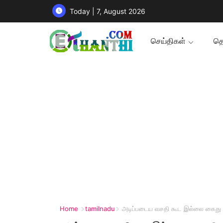
Today | 7, August 2026
செய்திகள்
தொ
Home
tamilnadu
அடிப்படைய வசதி கூட இல்லை கைது ச