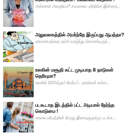
அல்சரால் அவதியா? கவலைய விடுங்க இன்றை...
அலுவலகத்தில் அமர்ந்தே இருப்பது ஆபத்தா?
விவசாயத்தை நம்பி வாழ்ந்து கொண்டிருந்...
உலகின் மசூதி கட்ட முடியாத 8 நாடுகள்
தெரியுமா?
உலகில் 200க்கும் மேற்பட்ட நாடுகள் உள்ள...
படகூடாத இடத்தில் பட்ட அடியால் நேர்ந்த
கொடுமை !
சாலை விபத்தின் போது இளைஞருக்கு படக்க...