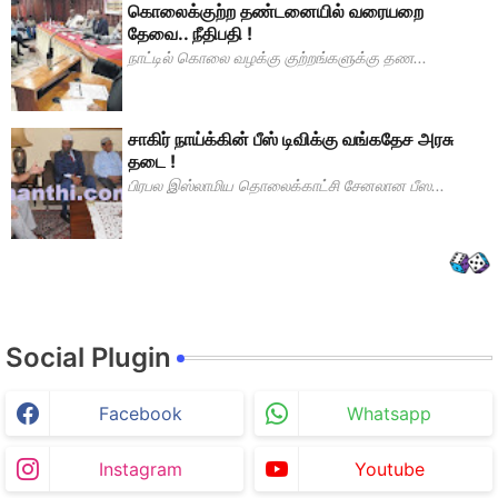
கொலைக்குற்ற தண்டனையில் வரையறை
தேவை.. நீதிபதி !
நாட்டில் கொலை வழக்கு குற்றங்களுக்கு தண...
சாகிர் நாய்க்கின் பீஸ் டிவிக்கு வங்கதேச அரசு
தடை !
பிரபல இஸ்லாமிய தொலைக்காட்சி சேனலான பீஸ...
Social Plugin
Facebook
Whatsapp
Instagram
Youtube