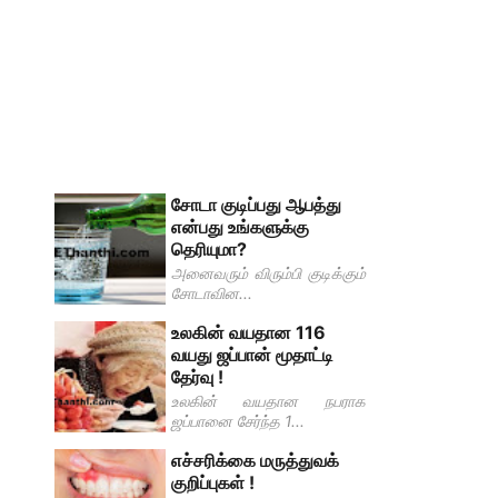
சோடா குடிப்பது ஆபத்து
என்பது உங்களுக்கு
தெரியுமா?
அனைவரும் விரும்பி குடிக்கும்
சோடாவின...
உலகின் வயதான 116
வயது ஜப்பான் மூதாட்டி
தேர்வு !
உலகின் வயதான நபராக
ஜப்பானை சேர்ந்த 1...
எச்சரிக்கை மருத்துவக்
குறிப்புகள் !