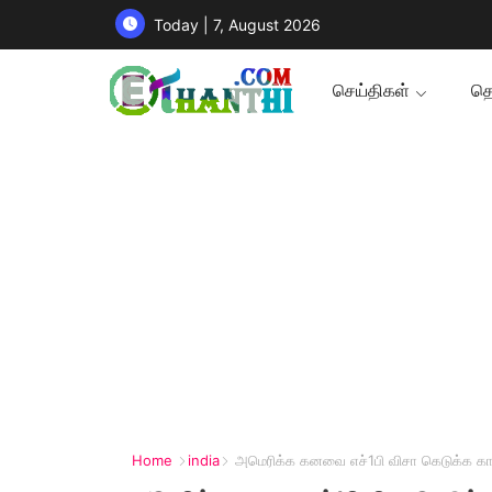
Today | 7, August 2026
செய்திகள்
தொ
Home
india
அமெரிக்க கனவை எச்1பி விசா கெடுக்க கா