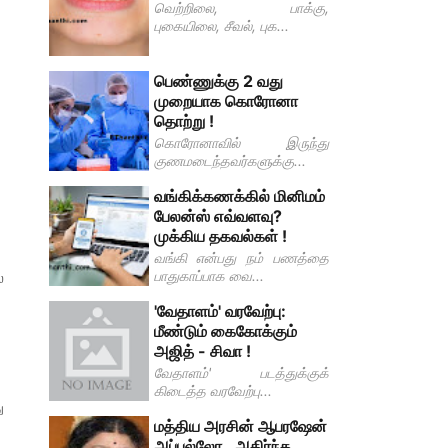
வெற்றிலை, பாக்கு,
புகையிலை, சீவல், புக...
பெண்ணுக்கு 2 வது
முறையாக கொரோனா
தொற்று !
.
கொரோனாவில் இருந்து
குணமடைந்தவர்களுக்கு...
வங்கிக்கணக்கில் மினிமம்
பேலன்ஸ் எவ்வளவு?
முக்கிய தகவல்கள் !
வங்கி என்பது நம் பணத்தை
பாதுகாப்பாக வை...
்
'வேதாளம்' வரவேற்பு:
மீண்டும் கைகோக்கும்
அஜித் - சிவா !
வேதாளம்' படத்துக்குக்
கிடைத்த வரவேற்பு...
ு
மத்திய அரசின் ஆபரஷேன்
அப்பல்லோ.. அதிர்ந்த