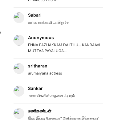
Sabari
என்ன கண்றாவி டா இது ச்ச
க
Anonymous
ENNA PAZHAKKAM DA ITHU... KANRAAVI
MUTTAA PAYALUGA...
sritharan
arumaiyana actress
Sankar
மாணவிகளின் சாதனை அபாரம்
மணிகண்டன்
இவர் இப்படி பேசலாமா? அசிங்கமாக இல்லையா?