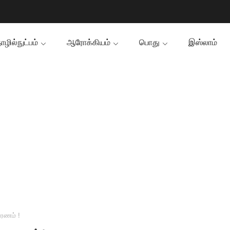
ழில்நுட்பம்
ஆரோக்கியம்
பொது
இஸ்லாம்
ரணம் !