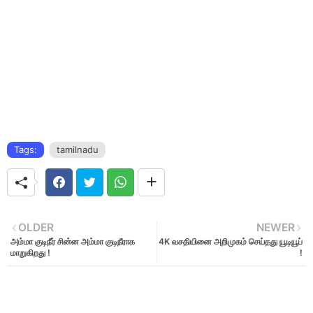
Tags:
tamilnadu
OLDER
NEWER
அம்மா குடிநீர் சின்ன அம்மா குடிநீராக
4K வசதியினை அறிமுகம் செய்தது யூடியூப்
மாறுகிறது !
!