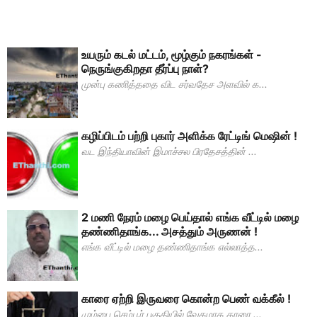
உயரும் கடல் மட்டம், மூழ்கும் நகரங்கள் -
நெருங்குகிறதா தீர்ப்பு நாள்?
முன்பு கணித்ததை விட சர்வதேச அளவில் க...
கழிப்பிடம் பற்றி புகார் அளிக்க ரேட்டிங் மெஷின் !
வட இந்தியாவின் இமாச்சல பிரதேசத்தின் ...
2 மணி நேரம் மழை பெய்தால் எங்க வீட்டில் மழை
தண்ணிதாங்க... அசத்தும் அருணன் !
எங்க வீட்டில் மழை தண்ணிதாங்க எல்லாத்த...
காரை ஏற்றி இருவரை கொன்ற பெண் வக்கீல் !
மும்பை செம்பூர் பகுதியில் வேகமாக காரை ...