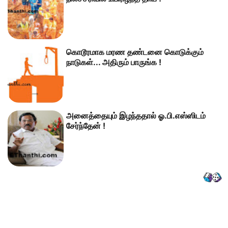
கொடூரமாக மரண தண்டனை கொடுக்கும்
நாடுகள்... அதிரும் பாருங்க !
அனைத்தையும் இழந்ததால் ஓ.பி.எஸ்ஸிடம்
சேர்ந்தேன் !