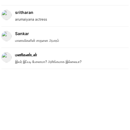
sritharan
arumaiyana actress
Sankar
மாணவிகளின் சாதனை அபாரம்
மணிகண்டன்
இவர் இப்படி பேசலாமா? அசிங்கமாக இல்லையா?