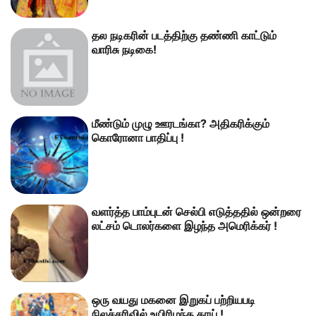
தல நடிகரின் படத்திற்கு தண்ணி காட்டும்
வாரிசு நடிகை!
மீண்டும் முழு ஊரடங்கா? அதிகரிக்கும்
கொரோனா பாதிப்பு !
வளர்த்த பாம்புடன் செல்பி எடுத்ததில் ஒன்றரை
லட்சம் டொலர்களை இழந்த அமெரிக்கர் !
ஒரு வயது மகனை இறுகப் பற்றியபடி
நிலச்சரிவில் உயிரிழந்த தாய் !