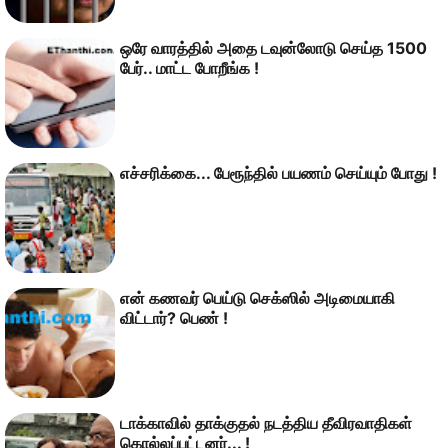
ஒரே வாரத்தில் அதை டவுன்லோடு செய்த 1500
பேர்.. மாட்ட போறீங்க !
எச்சரிக்கை... பேரூந்தில் பயணம் செய்யும் போது !
என் கணவர் பெய்டு செக்ஸில் அடிமையாகி
விட்டார்? பெண் !
டாக்காவில் தாக்குதல் நடத்திய தீவிரவாதிகள்
கொல்லப்பட்டனர்... !