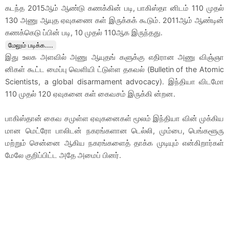
கடந்த 2015ஆம் ஆண்டு கணக்கின் படி, பாகிஸ்தா னிடம் 110 முதல்
130 அணு ஆயுத ஏவுகணை கள் இருக்கக் கூடும். 2011ஆம் ஆண்டின்
கணக்கெடு ப்பின் படி, 10 முதல் 110ஆக இருந்தது.
மேலும் படிக்க....
இது உலக அளவில் அணு ஆயுதங் களுக்கு எதிரான அணு விஞ்ஞா
னிகள் கூட்ட மைப்பு வெளியி ட்டுள்ள தகவல் (Bulletin of the Atomic
Scientists, a global disarmament advocacy). இந்தியா விடமோ
110 முதல் 120 ஏவுகனை கள் கைவசம் இருக்கி ன்றன.
பாகிஸ்தான் கைவ சமுள்ள ஏவுகனைகள் மூலம் இந்தியா வின் முக்கிய
மான மெட்ரோ பாலிடன் நகரங்களான டெல்லி, மும்பை, பெங்களூரு
மற்றும் சென்னை ஆகிய நகரங்களைத் தாக்க முடியும் என்கிறார்கள்
மேலே குறிப்பிட்ட அதே அமைப் பினர்.