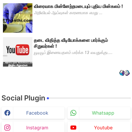
விரைவாக மின்னேற்றமடையும் புதிய மின்கலம் !
அறி­வியல் ஆய்­வுகள் கார­ண­மாக எமது ...
தடை விதித்த வீடியோக்களை பார்க்கும்
சிறுவர்கள் !
யூடியூப் இணையதளம் பார்க்க 13 வயதுக்குட...
Social Plugin
Facebook
Whatsapp
Instagram
Youtube