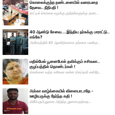
கொலைக்குற்ற தண்டனையில் வரையறை
தேவை.. நீதிபதி !
நாட்டில் கொலை வழக்கு குற்றங்களுக்கு தண...
40 ஆண்டு சேவை....இந்திய நர்சுக்கு பாராட்டு..
எங்கே?
அமீரகத்தில் 40 ஆண்டுகளாக நர்ஸாக பணிபுர...
மதில்மேல் பூனைபோல் தவிக்கும் சசிகலா..
குழப்பத்தில் தொண்டர்கள் !
சென்னை வந்த சசிகலா என்ன செய்தார் என்றே...
அக்கா வாழ்க்கையில் விளையாடாதே -
ஊழியருக்கு நேர்ந்த கதி !
ஸ்ரீபெரும்புதூரை அடுத்த துளசாபுரத்தை...