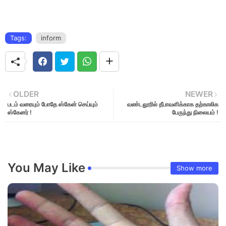
Tags:
inform
OLDER
NEWER
படம் வரையும் போதே ஸ்கேன் செய்யும்
வண்டலூரில் தீபாவளிக்காக தற்காலிக
ஸ்கேனர் !
பேருந்து நிலையம் !
You May Like
Show more