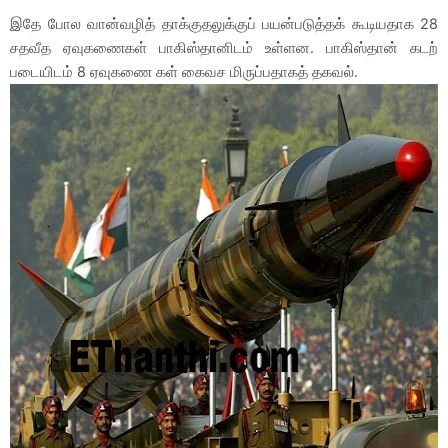
இதே போல வான்வழித் தாக்குதலுக்குப் பயன்படுத்தக் கூடியதாக 28
சதவீத ஏவுகணைகள் பாகிஸ்தானிடம் உள்ளன. பாகிஸ்தான் கடற்
படையிடம் 8 ஏவுகணை கள் கைவச மிருப்பதாகத் தகவல்.