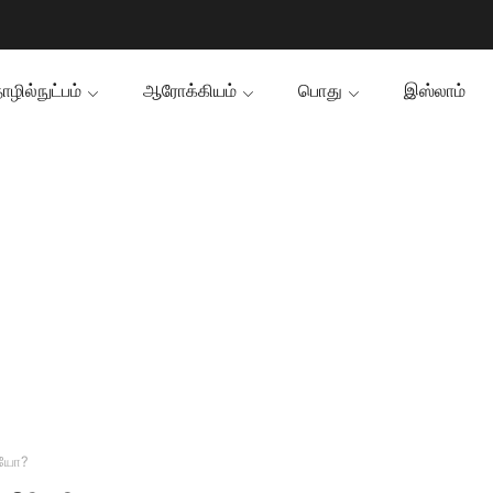
ழில்நுட்பம்
ஆரோக்கியம்
பொது
இஸ்லாம்
ியோ?