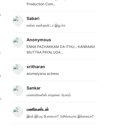
Production Com...
ை
Sabari
என்ன கண்றாவி டா இது ச்ச
Anonymous
ENNA PAZHAKKAM DA ITHU... KANRAAVI
்
MUTTAA PAYALUGA...
sritharan
arumaiyana actress
்
Sankar
மாணவிகளின் சாதனை அபாரம்
ே
மணிகண்டன்
இவர் இப்படி பேசலாமா? அசிங்கமாக இல்லையா?