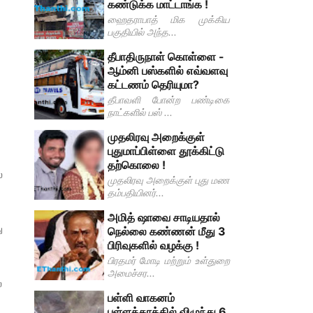
கண்டுக்க மாட்டாங்க !
ஹைதராபாத் மிக முக்கிய
பகுதியில் அந்த...
தீபாதிருநாள் கொள்ளை -
ஆம்னி பஸ்களில் எவ்வளவு
கட்டணம் தெரியுமா?
தீபாவளி போன்ற பண்டிகை
நாட்களில் பஸ் ...
முதலிரவு அறைக்குள்
புதுமாப்பிள்ளை தூக்கிட்டு
தற்கொலை !
ல
முதலிரவு அறைக்குள் புது மண
தம்பதியினர்...
அமித் ஷாவை சாடியதால்
ு
நெல்லை கண்ணன் மீது 3
பிரிவுகளில் வழக்கு !
பிரதமர் மோடி மற்றும் உள்துறை
அமைச்சர...
்
பள்ளி வாகனம்
பள்ளத்தாக்கில் விழுந்து 6