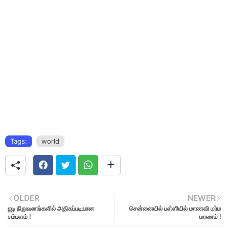
Tags:
world
OLDER
NEWER
ஐடி நிறுவனங்களில் அதிகப்படியான
சென்னையில் பள்ளியில் மாணவி மர்ம
சம்பளம் !
மரணம் !