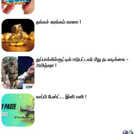
தங்கச் சுரங்கம் கானா !
துப்பாக்கிச்சூட்டில் ஈடுபட்டவர் மீது நடவடிக்கை -
அமித்ஷா !
காப்பி பேஸ்ட்... இனி ஈஸி !