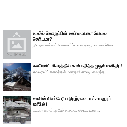
உடலில் கொழுப்பின் உண்மையான வேலை
தெரியுமா?
நிறைய மக்கள் கொலஸ்ட்ராலை தவறான கண்ணோ...
எவரெஸ்ட் சிகரத்தில் கால் பதித்த முதல் மனிதர் !
எவரெஸ்ட் சிகரத்தில் மனிதன் காலடி வைத்த...
உலகின் மிகப்பெரிய நிழற்குடை மக்கா ஹரம்
ஷரீபில் !
மக்கா ஹரம் ஷரீபில் தவாஃப் செய்ப வர்க...