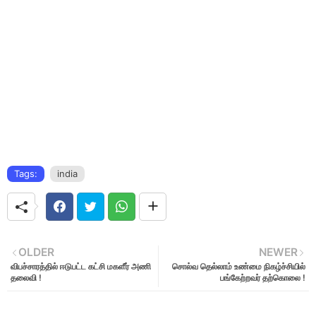
Tags:
india
OLDER
NEWER
விபச்சாரத்தில் ஈடுபட்ட கட்சி மகளீர் அணி
சொல்வ தெல்லாம் உண்மை நிகழ்ச்சியில்
தலைவி !
பங்கேற்றவர் தற்கொலை !