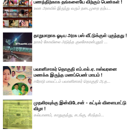
பணத்திற்காக தங்களையே விற்கும் பெண்கள் !
உலக அளவில் இருந்து வரும் நடைமுறை தற்ப...
தாறுமாறாக ஓடிய அரசு பஸ் வீட்டுக்குள் புகுந்தது !
நாகர் கோவிலை அடுத்த குலசேகரன்புதூர் ...
பவானிசாகர் தொகுதி எம்.எல்.ஏ. ஈஸ்வரனை
மணக்க இருந்த மணப்பெண் மாயம் !
ஈரோடு மாவட்டம் பவானிசாகர் தொகுதி அ.த...
முதலிரவுக்கு இன்விடேசன் - கட்டில் விளையாட்டு
விழா !
கல்யாணம், காதுகுத்து, சடங்கு, சீமந்தம்...