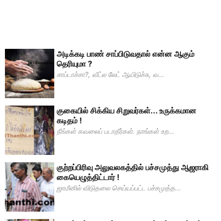
அடிக்கடி பாண் சாப்பிடுவதால் என்ன ஆகும்
தெரியுமா ?
சாப்டாச்சா?, வீட்ல லேட் ஆயிடுச்சு, வ...
குகையில் சிக்கிய சிறுவர்கள்... உருக்கமான
கடிதம் !
நீங்கள் கவலைப் படாதீர்கள். நாங்கள் உற...
குற்றப்பிரிவு அலுவலகத்தில் பச்சமுத்து ஆஜராகி
கையெழுத்திட்டார் !
ஜாமீனில் விடுதலை செய்யப்பட்ட பச்சமுத்த...