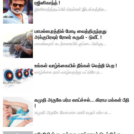
ரஜினிகாந்த் !
ஜினிகாந்த்நடிப்பில் நெல்சன் இயக்கத்தில...
மாமல்லபுரத்தில் மோடி வைத்திருந்தது
அக்குபிரஷர் ரோலர் கருவி - டுவீட் !
மாமல்லபுரம் கடற்கரையில் குப்பை அள்ளு...
உங்கள் வாழ்க்கையில் நீங்கள் வெற்றி பெற !
வாழ்க்கை நாம் வாழ்வதற்கு மட்டுமே ந...
கமுதி அருகே மர்ம காய்ச்சல்... கிராம மக்கள் பீதி
!
கமுதி அருகே வேகமாக பரவி வரும் மர்ம க...