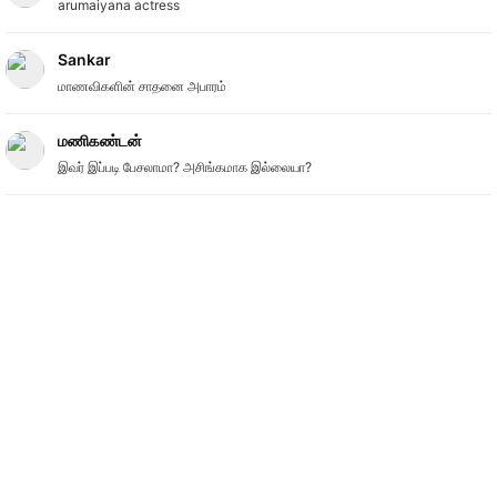
arumaiyana actress
Sankar
மாணவிகளின் சாதனை அபாரம்
மணிகண்டன்
இவர் இப்படி பேசலாமா? அசிங்கமாக இல்லையா?