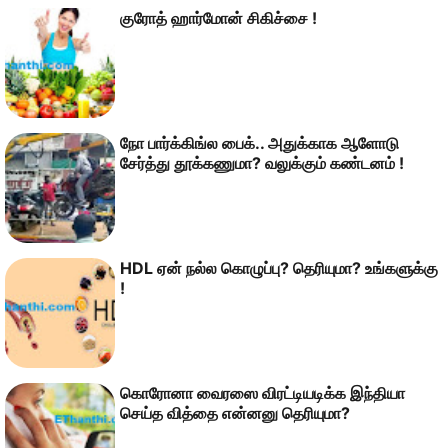
குரோத் ஹார்மோன் சிகிச்சை !
நோ பார்க்கிங்ல பைக்.. அதுக்காக ஆளோடு
சேர்த்து தூக்கணுமா? வலுக்கும் கண்டனம் !
HDL ஏன் நல்ல கொழுப்பு? தெரியுமா? உங்களுக்கு
!
கொரோனா வைரஸை விரட்டியடிக்க இந்தியா
செய்த வித்தை என்னனு தெரியுமா?