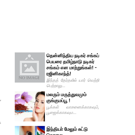
தென்னிந்திய நடிகர் சங்கப்
பெயரை தமிழ்நாடு நடிகர்
சங்கம் என மாற்றுங்கள்! -
ரஜினிகாந்த்!
இந்தத் தேர்தலில் யார் வெற்றி
பெற்றாலு...
மலரும் மருத்துவமும்
,
குங்குமப்பூ !
பூக்கள் வாசனைக்காகவும்,
பூஜைக்காகவும...
க
இந்தியா் மேலும் சுட்டு