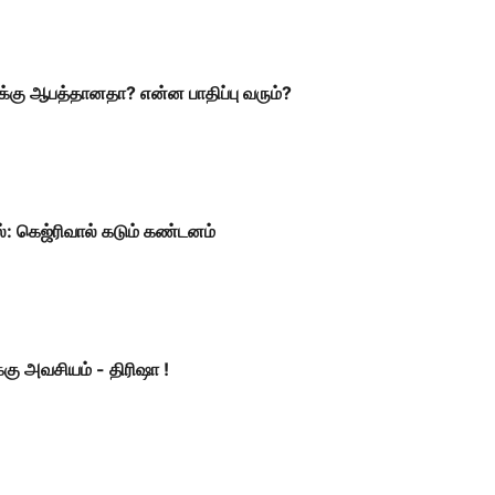
ுக்கு ஆபத்தானதா? என்ன பாதிப்பு வரும்?
ல்: கெஜ்ரிவால் கடும் கண்டனம்
ு அவசியம் - திரிஷா !