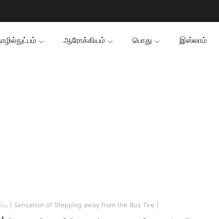
ழில்நுட்பம்
ஆரோக்கியம்
பொது
இஸ்லாம்
ரப்பு | Sensation of Stepping away from the Bus Tire |