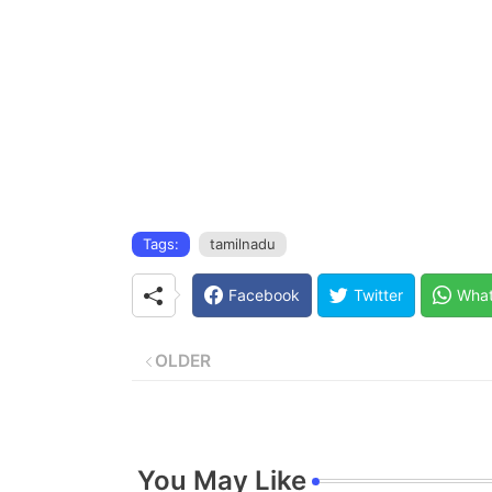
Tags:
tamilnadu
Facebook
Twitter
Wha
OLDER
You May Like