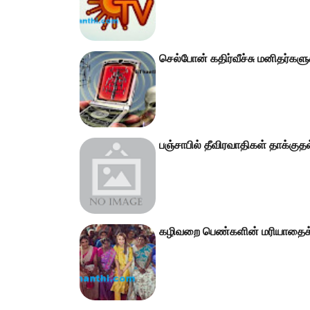
செல்போன் கதிர்வீச்சு மனிதர்கள
பஞ்சாபில் தீவிரவாதிகள் தாக்குத
கழிவறை பெண்களின் மரியாதைக்க