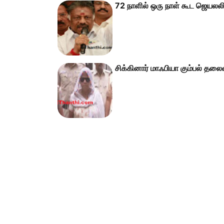
72 நாளில் ஒரு நாள் கூட ஜெயலலி
சிக்கினார் மாஃபியா கும்பல் தலைவ