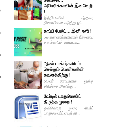
கொலை...
அமெரிக்காவின் இனவெறி
த
!
இந்தியாவின் ஆதரவு
நிலையினை எடுத்து இ...
காப்பி பேஸ்ட்... இனி ஈஸி !
்
பல காரணங்களினால் இணைய
தளங்களின் உள்ளடக...
்
ஆண் டாக்டர்களிடம்
செல்லும் பெண்களின்
கவனத்திற்கு !
்
பெண் நோயாளிக ளுக்கு
சிகிச்சை அளிக்கு...
வேர்டில் டாகுமெண்ட்
திருத்த முறை !
ஒவ்வொரு முறை வேர்ட்
டாகுமெண்ட்டைத் தி...