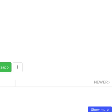
tsapp
NEWER
Show more