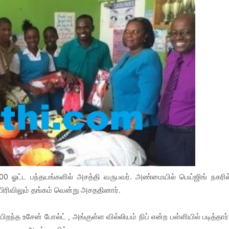
00 ஓட்ட பந்தயங்களில் அசத்தி வருபவர். அண்மையில் பெய்ஜிங் நகரில
பிரிவிலும் தங்கம் வென்று அசததினார்.
றந்த உசேன் போல்ட் , அங்குள்ள வில்லியம் நிப் என்ற பள்ளியில் படித்தார்