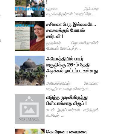
!
புதுகை நீதிமன்ற
வழக்கறிஞர்கள் ‘ஹைட்ரோ...
்
சசிகலா பேரு இல்லையே..
சலசலக்கும் போயஸ்
கார்டன் !
ு
முதல்வர் ஜெயலலிதாவின்
போயஸ் தோட்டத்த...
அயோத்தியில் பாபர்
மசூதிக்கு 26-ம் தேதி
அடிக்கல் நாட்டப்பட உள்ளது
!
அயோத்தியில் கோயிலா
மசூதியா என்ற விவாதம...
எடுத்த முடிவிலிருந்து
பின்வாங்காத விஜய் !
உடன் இருப்பவர்கள் எடுத்துக்
கூறியும், ...
கொரோனா வைரஸை