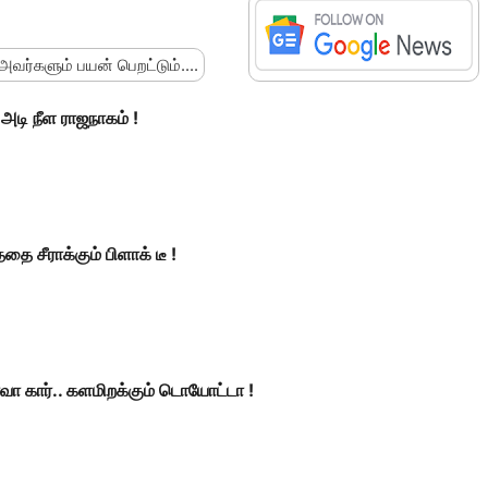
 அவர்களும் பயன் பெறட்டும்....
டி நீள ராஜநாகம் !
தை சீராக்கும் பிளாக் டீ !
 கார்.. களமிறக்கும் டொயோட்டா !