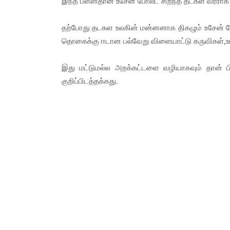
இந்த பள்ளிதான் உசேன் போல்ட் சிறந்த தடகள வீரராக
தற்போது தடகள உலகின் மன்னனாக திகழும் உசேன் போல்ட
தொகைக்கு ஈடான பல்வேறு விளையாட்டு கருவிகள்,உ
இது மட்டுமல்ல அறக்கட்டளை வழியாகவும் தான் ப
குறிப்பிடத்தக்கது.