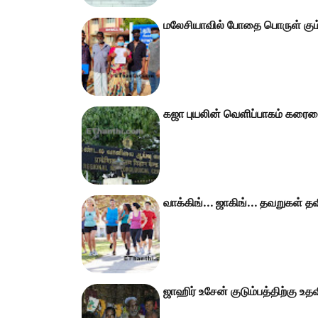
மலேசியாவில் போதை பொருள் கும்ப
கஜா புயலின் வெளிப்பாகம் கரைய
வாக்கிங்... ஜாகிங்... தவறுகள் தவி
ஜாஹிர் உசேன் குடும்பத்திற்கு உத