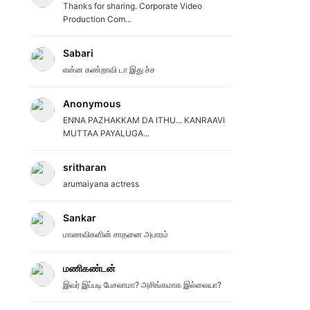
Thanks for sharing. Corporate Video
Production Com...
Sabari
என்ன கண்றாவி டா இது ச்ச
Anonymous
ENNA PAZHAKKAM DA ITHU... KANRAAVI
MUTTAA PAYALUGA...
sritharan
arumaiyana actress
Sankar
மாணவிகளின் சாதனை அபாரம்
மணிகண்டன்
இவர் இப்படி பேசலாமா? அசிங்கமாக இல்லையா?