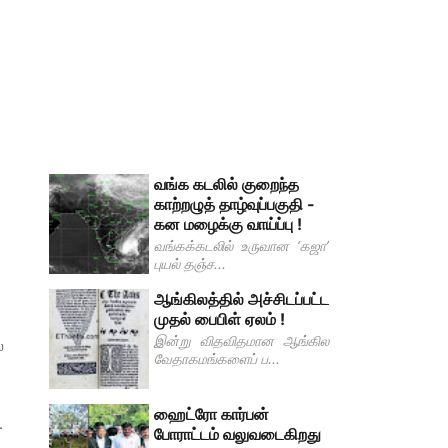
வங்க கடலில் குறைந்த
காற்றழுத் தாழ்வுப்பகுதி -
கன மழைக்கு வாய்ப்பு !
வங்கக்கடலில் உருவான ‘கஜா’
புயல் தஞ்ச...
ஆங்கிலத்தில் அச்சிடப்பட்ட
முதல் பைபிள் ஏலம் !
இன்று விதவிதமான ஆங்கில
்
வேதாகமங்களைப் ப...
ஹைட்ரோ கார்பன்
.
போராட்டம் வலுவடைகிறது