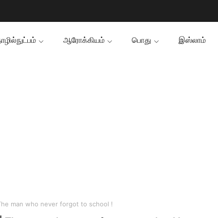
ழில்நுட்பம்
ஆரோக்கியம்
பொது
இஸ்லாம்
 The man who never forgot to school !