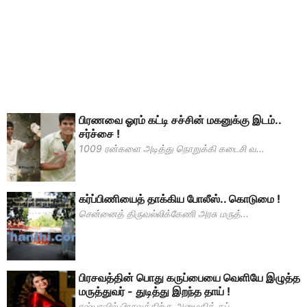
பிரணவை ஓரம் கட்டி சச்சின் மகனுக்கு இடம்..
சர்ச்சை !
1009 ரன்களை அடித்து நொறுக்கி கடைசி வ...
கர்ப்பிணியைத் தாக்கிய போலீஸ்.. கொடுமை !
சென்னைத் திருவல்லிக்கேணி அரசு மருத்...
பிரசவத்தின் பொது கருப்பையை வெளியே இழுத்த
மருத்துவர் - துடித்து இறந்த தாய் !
ரஷ்யாவில் பிரசவத்திற்கு அனுமதிக் கப்...