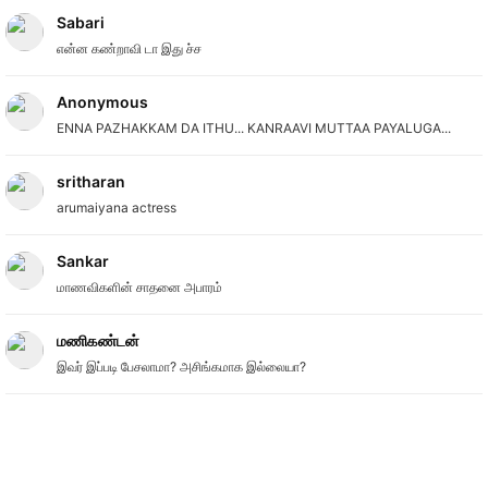
Sabari
என்ன கண்றாவி டா இது ச்ச
Anonymous
ENNA PAZHAKKAM DA ITHU... KANRAAVI MUTTAA PAYALUGA...
sritharan
arumaiyana actress
Sankar
மாணவிகளின் சாதனை அபாரம்
மணிகண்டன்
இவர் இப்படி பேசலாமா? அசிங்கமாக இல்லையா?