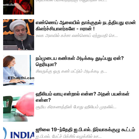
எண்ணெய் ஆலையில் தாக்குதல் நடத்தியது ஏமன்
கிளர்ச்சியாளர்களே - ஈரான் !
உலக அளவில் கச்சா எண்ணெய் ஏற்றுமதி செ...
நம்முடைய கண்கள் அடிக்கடி துடிப்பது ஏன்?
தெரியுமா?
சிலருக்கு ஒரு கண் மட்டும் அடிக்கடி த...
ஹீலியம் வாயு என்றால் என்ன? அதன் பயன்கள்
என்ன?
சூரிய கிரகணத்தின் போது ஹீலியம் முதலில்...
ஜூலை 19-ந்தேதி ஐ.பி.எல். நிர்வாகக்குழு கூட்டம்
ஐ.பி.எல். மேட்ச் பிக்சிங் வழக்கில் உச...