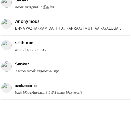
என்ன கண்றாவி டா இது ச்ச
Anonymous
ENNA PAZHAKKAM DA ITHU... KANRAAVI MUTTAA PAYALUGA...
sritharan
arumaiyana actress
Sankar
மாணவிகளின் சாதனை அபாரம்
மணிகண்டன்
இவர் இப்படி பேசலாமா? அசிங்கமாக இல்லையா?