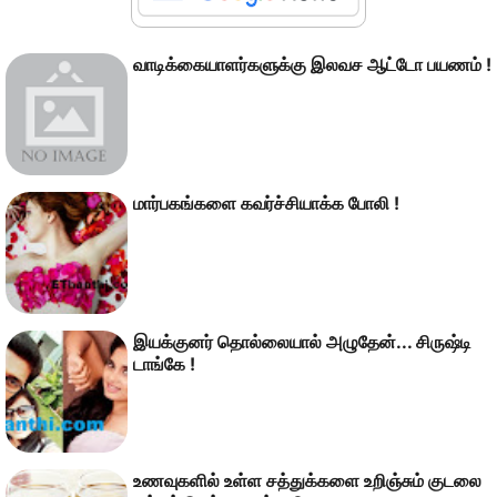
வாடிக்கையாளர்களுக்கு இலவச ஆட்டோ பயணம் !
மார்பகங்களை கவர்ச்சியாக்க போலி !
இயக்குனர் தொல்லையால் அழுதேன்... சிருஷ்டி
டாங்கே !
உணவுகளில் உள்ள சத்துக்களை உறிஞ்சும் குடலை