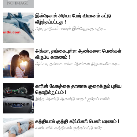
இஸ்ரேலால் சிரியா போர் விமானம் சுட்டு
வீழ்த்தப்பட்டது !
அரபு நாடுகள் பலவும் இஸ்ரேலுக்கு எதிர...
அக்கா, தங்கையுள்ள ஆண்களை பெண்கள்
விரும்ப காரணம் !
அக்கா, தங்கை உள்ள ஆண்கள் நிஜமாகவே வர...
காரின் வேகத்தை தானாக குறைக்கும் புதிய
தொழில்நுட்பம் !
இந்த ஆண்டு ஆகஸ்டு மாதம் ஐரோப்பாவில்...
கத்தியால் குத்தி கர்ப்பிணி பெண் மரணம் !
லண்டனில் கத்தியால் குத்தப்பட்டு உயிர...