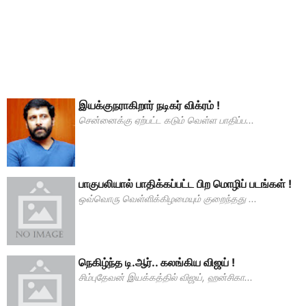
இயக்குநராகிறார் நடிகர் விக்ரம் !
சென்னைக்கு ஏற்பட்ட கடும் வெள்ள பாதிப்ப...
பாகுபலியால் பாதிக்கப்பட்ட பிற மொழிப் படங்கள் !
ஒவ்வொரு வெள்ளிக்கிழமையும் குறைந்தது ...
நெகிழ்ந்த டி.ஆர்.. கலங்கிய விஜய் !
சிம்புதேவன் இயக்கத்தில் விஜய், ஹன்சிகா...