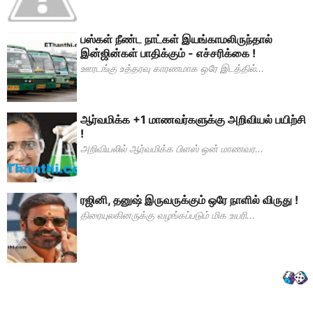
பஸ்கள் நீண்ட நாட்கள் இயங்காமலிருந்தால்
இன்ஜின்கள் பாதிக்கும் - எச்சரிக்கை !
ஊரடங்கு உத்தரவு காரணமாக ஒரே இடத்தில்...
ஆர்வமிக்க +1 மாணவர்களுக்கு அறிவியல் பயிற்சி
!
அறிவியலில் ஆர்வமிக்க பிளஸ் ஒன் மாணவர...
ரஜினி, தனுஷ் இருவருக்கும் ஒரே நாளில் விருது !
திரையுலகினருக்கு வழங்கப்படும் மிக உயரி...