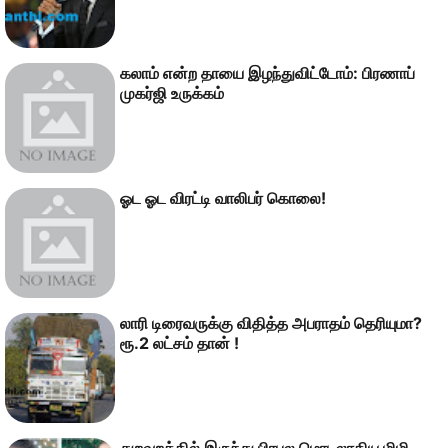
கலாம் என்ற தாயை இழந்துவிட்டோம்: பிரணாப்
முகர்ஜி உருக்கம்
ஓட ஓட விரட்டி வாலிபர் கொலை!
லாரி டிரைவருக்கு விதித்த அபராதம் தெரியுமா?
ரூ.2 லட்சம் தான் !