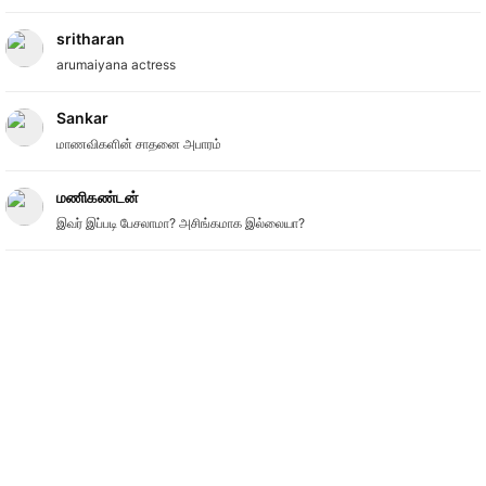
sritharan
arumaiyana actress
Sankar
மாணவிகளின் சாதனை அபாரம்
மணிகண்டன்
இவர் இப்படி பேசலாமா? அசிங்கமாக இல்லையா?