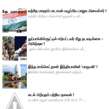
வந்தே மாதரம் பாடாமல் மழுப்பிய பாஜக அமைச்சர் !
உத்திர பிரதேச அமைச்சர் ஒருவர் டி.வி....
துப்பாக்கிச்சூட்டில் ஈடுபட்டவர் மீது நடவடிக்கை -
அமித்ஷா !
புதுடெல்லி உள்ள ஜாமியா இஸ்லாமியா பல்...
இந்த ராக்கெட்தான் இந்தியாவின் 'பாகுபலி' !
இஸ்ரோ பிஎஸ்எல்வி, ஜிஎஸ்எல்வி மற்றும்...
கடல் அற்புதம் பற்றிய தகவல் !
கடலின் ஆழம் சராசரியாக 3.8 கி.மீ. 71 ...