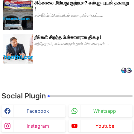
சிக்னலை மீறியது குற்றமா? எஸ்.ஐ-யுடன் தகராறு
!
சப்-இன்ஸ்பெக்டரிடம் தகராறில் ஈடுபட்ட...
நீங்கள் சிறந்த பேச்சாளராக திகழ !
எந்நேரமும், எக்கணமும் நாம் அனைவரும் ...
Social Plugin
Facebook
Whatsapp
Instagram
Youtube