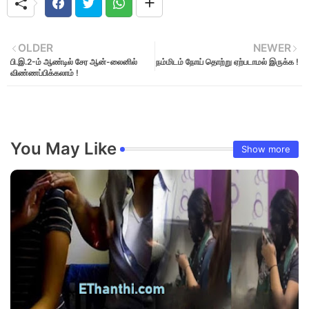
OLDER
NEWER
பி.இ.2-ம் ஆண்டில் சேர ஆன்-லைனில்
நம்மிடம் நோய் தொற்று ஏற்படாமல் இருக்க !
விண்ணப்பிக்கலாம் !
You May Like
Show more