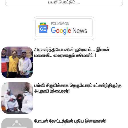
பயன் பெறட்டும்....
சிவகார்த்திகேயனின் துரோகம்... இமான்
மனைவி.. வைரலாகும் கமெண்ட் !
பள்ளி சிறுமிக்காக தெருவோரம் உட்கார்ந்திருந்த
அபுதாபி இளவரசர்!
போயஸ் தோட்டத்தின் புதிய இளவரசன்!