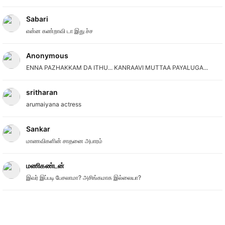
Sabari
என்ன கண்றாவி டா இது ச்ச
Anonymous
ENNA PAZHAKKAM DA ITHU... KANRAAVI MUTTAA PAYALUGA...
sritharan
arumaiyana actress
Sankar
மாணவிகளின் சாதனை அபாரம்
மணிகண்டன்
இவர் இப்படி பேசலாமா? அசிங்கமாக இல்லையா?