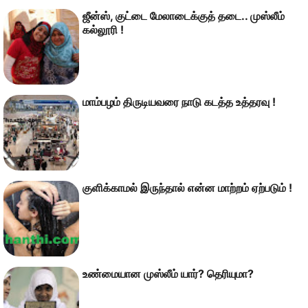
ஜீன்ஸ், குட்டை மேலாடைக்குத் தடை.. முஸ்லீம்
கல்லூரி !
மாம்பழம் திருடியவரை நாடு கடத்த உத்தரவு !
குளிக்காமல் இருந்தால் என்ன மாற்றம் ஏற்படும் !
உண்மையான முஸ்லீம் யார்? தெரியுமா?