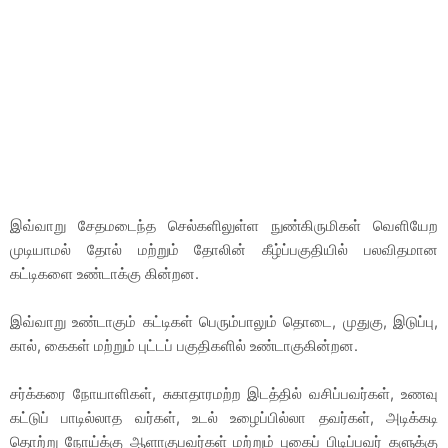
இவ்வாறு சேதமடைந்த செல்களிலுள்ள நுண்கிருமிகள் வெளியேற
முடியாமல் தோல் மற்றும் தோலின் கீழ்ப்பகுதியில் பலவிதமான
கட்டிகளை உண்டாக்கு கின்றன.
இவ்வாறு உண்டாகும் கட்டிகள் பெரும்பாலும் தொடை, முதுகு, இடுப்பு,
கால், கைகள் மற்றும் புட்டப் பகுதிகளில் உண்டாகுகின்றன.
சர்க்கரை நோயாளிகள், சுகாதாரமற்ற இடத்தில் வசிப்பவர்கள், உணவு
கட்டுப் பாடில்லாத வர்கள், உடல் உழைப்பில்லா தவர்கள், அடிக்கடி
தொற்று நோய்க்கு ஆளாகுபவர்கள் மற்றும் புகைப் பிடிப்பவர் களுக்கு