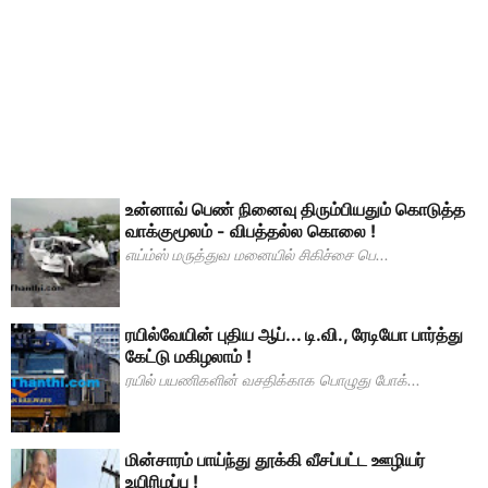
உன்னாவ் பெண் நினைவு திரும்பியதும் கொடுத்த
வாக்குமூலம் - விபத்தல்ல கொலை !
எய்ம்ஸ் மருத்துவ மனையில் சிகிச்சை பெ...
ரயில்வேயின் புதிய ஆப்... டி.வி., ரேடியோ பார்த்து
கேட்டு மகிழலாம் !
ரயில் பயணிகளின் வசதிக்காக பொழுது போக்...
மின்சாரம் பாய்ந்து தூக்கி வீசப்பட்ட ஊழியர்
உயிரிழப்பு !