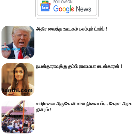
அதிர வைத்த ஊடகம் புலம்பும் ட்ரம்ப் !
நயன்தாராவுக்கு தம்பி ராமையா கடன்காரன் !
சபரிமலை அருகே விமான நிலையம்... கேரள அரசு
தீவிரம் !