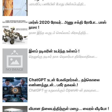
பராமரிப்பு பணியின் போது மின்கம்பத்தி...
மார்ஸ் 2020 ரோவர்.. அணு சக்தி ரோபோ.. மாஸ்
நாசா !
நாசா இந்த வருடம் செவ்வாய் கிரகத்திற்...
இளம் நடிகரின் உயர்ந்த உள்ளம் !
தெலுங்கு நடிகர் நாக ஷௌர்யா தீவிரவாதிகள...
ChatGPT உடன் பேசுகிறார்கள்.. தற்கொலை
எண்ணத்துடன்.. பகீர் தகவல்.!
ChatGPT-ஐ உருவாக்கும் OpenAI-ன் தரவுகள...
விமான நிலையத்திற்குள் மழை... வைரல் வீடியோ !