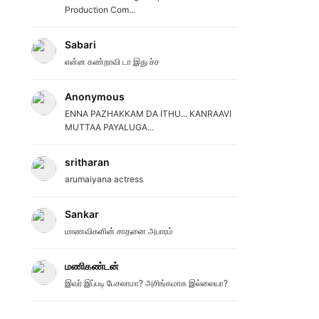
Production Com...
Sabari
என்ன கண்றாவி டா இது ச்ச
Anonymous
ENNA PAZHAKKAM DA ITHU... KANRAAVI
MUTTAA PAYALUGA...
sritharan
arumaiyana actress
Sankar
மாணவிகளின் சாதனை அபாரம்
மணிகண்டன்
இவர் இப்படி பேசலாமா? அசிங்கமாக இல்லையா?