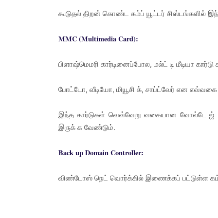
கூடுதல் திறன் கொண்ட கம்ப் யூட்டர் சிஸ்டங்களில் இ
MMC (Multimedia Card):
பிளாஷ்மெமரி கார்டினைப்போல, மல்ட் டி மீடியா கார
போட்டோ, வீடியோ, மியூசி க், சாப்ட்வேர் என எவ்வகை
இந்த கார்டுகள் வெவ்வேறு வகையான வோல்டே ஜ்
இருக் க வேண்டும்.
Back up Domain Controller:
விண்டோஸ் நெட் வொர்க்கில் இணைக்கப் பட்டுள்ள கம்ப்