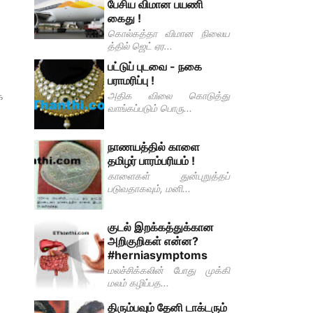
பேசிய விமான பயணி
கைது !
கொல்கத்தா விமான நிலைய
த்தில் ஜெட் ஏர...
பட்டுப் புடவை - நகை
பராமரிப்பு !
அதிக விலை கொடுத்து
க
வாங்கப்படும் பொரு...
நாணயத்தில் காளை
தமிழர் பாரம்பரியம் !
காளைகள் துன்புறுத்தப்
படுவதாகவும், மனி...
குடல் இறக்கத்துக்கான
அறிகுறிகள் என்ன?
#herniasymptoms
மலச்சிக்கலின் போது முக்கி
மலம் கழிப்பத...
திரும்பவும் தேனி டாக்டரும்