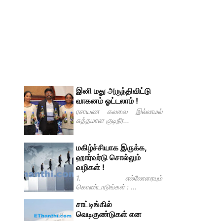
இனி மது அருந்திவிட்டு
வாகனம் ஓட்டலாம் !
ரசாயண கலவை இல்லாமல்
சுத்தமான குடிநீர...
மகிழ்ச்சியாக இருக்க,
ஹார்வர்டு சொல்லும்
வழிகள் !
1. எல்லோரையும்
கொண்டாடுங்கள் : ...
சாட்டிங்கில்
வெடிகுண்டுகள் என