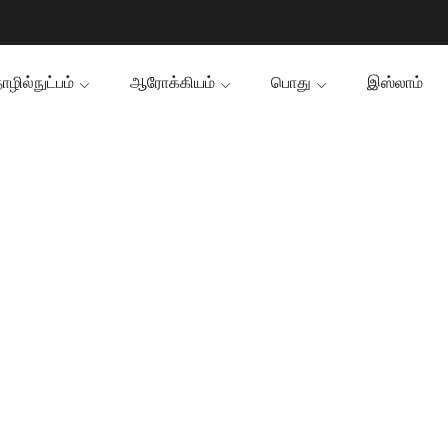
ழில்நுட்பம்
ஆரோக்கியம்
பொது
இஸ்லாம்