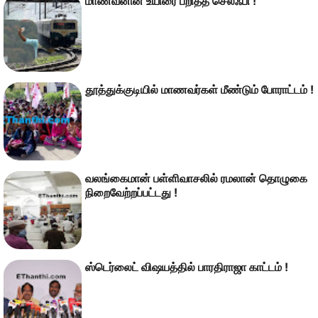
மாணவனின் உயிரை பறித்த செல்ஃபி !
தூத்துக்குடியில் மாணவர்கள் மீண்டும் போராட்டம் !
வலங்கைமான் பள்ளிவாசலில் ரமலான் தொழுகை
நிறைவேற்றப்பட்டது !
ஸ்டெர்லைட் விஷயத்தில் பாரதிராஜா காட்டம் !