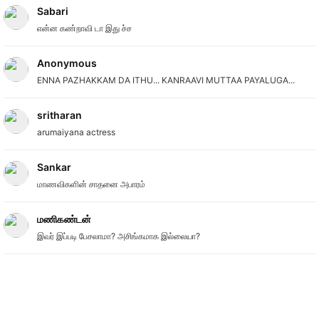
Sabari
என்ன கண்றாவி டா இது ச்ச
Anonymous
ENNA PAZHAKKAM DA ITHU... KANRAAVI MUTTAA PAYALUGA...
sritharan
arumaiyana actress
Sankar
மாணவிகளின் சாதனை அபாரம்
மணிகண்டன்
இவர் இப்படி பேசலாமா? அசிங்கமாக இல்லையா?