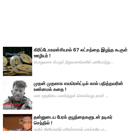
கிரிப்டோகரன்சியால் 67 லட்சத்தை இழந்த கூகுள்
ஊழியர் !
பொதுவாக பெரும் நிறுவனங்களில் பணியாற்று...
முதன் முதலாக எவரெஸ்ட்டில் கால் பதித்தவரின்
உண்மைக் கதை !
மன உறுதியை வளர்த்துக் கொள்வது தான் ...
தன்னுடைய பேரக் குழந்தைகளுடன் நடிகர்
செந்தில் !
தமிழ் சினிமாவில் ரசிகர்காளல் மறக்கவே ம...