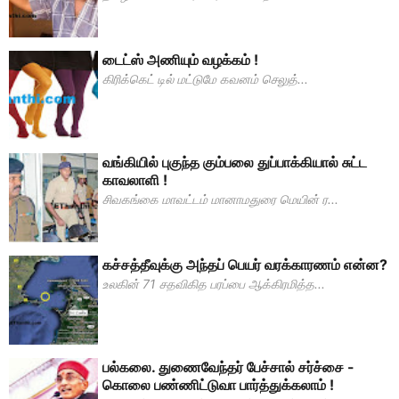
டைட்ஸ் அணியும் வழக்கம் !
கிரிக்கெட் டில் மட்டுமே கவனம் செலுத்...
வங்கியில் புகுந்த கும்பலை துப்பாக்கியால் சுட்ட
காவலாளி !
சிவகங்கை மாவட்டம் மானாமதுரை மெயின் ர...
கச்சத்தீவுக்கு அந்தப் பெயர் வரக்காரணம் என்ன?
உலகின் 71 சதவிகித பரப்பை ஆக்கிரமித்த...
பல்கலை. துணைவேந்தர் பேச்சால் சர்ச்சை -
கொலை பண்ணிட்டுவா பார்த்துக்கலாம் !