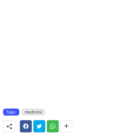
Tags:
mednote