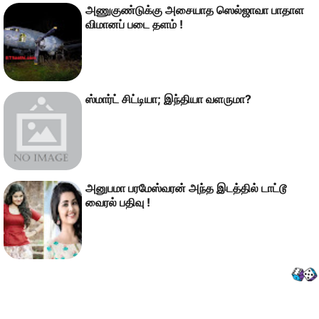
அணுகுண்டுக்கு அசையாத ஸெல்ஜாவா பாதாள
விமானப் படை தளம் !
ஸ்மார்ட் சிட்டியா; இந்தியா வளருமா?
அனுபமா பரமேஸ்வரன் அந்த இடத்தில் டாட்டூ
வைரல் பதிவு !