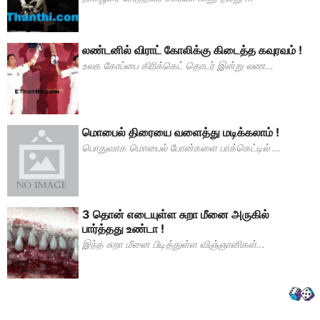
லண்டனில் விராட் கோலிக்கு கிடைத்த கவுரவம் !
உலக கோப்பை கிரிக்கெட் தொடர் இன்று லண...
மொபைல் திரையை வளைத்து மடிக்கலாம் !
பொதுவாக மொபைல் போன்களை பாக்கெட்டில் ...
3 தொன் எடையுள்ள சுறா மீனை அருகில்
பார்த்தது உண்டா !
இந்த சுறா மீனை பிடித்துள்ள விஞ்ஞானிகள்...