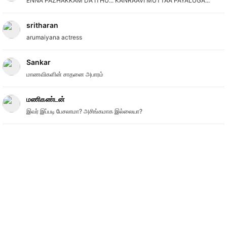
ENNA PAZHAKKAM DA ITHU... KANRAAVI MUTTAA PAYALUGA...
sritharan
arumaiyana actress
Sankar
மாணவிகளின் சாதனை அபாரம்
மணிகண்டன்
இவர் இப்படி பேசலாமா? அசிங்கமாக இல்லையா?