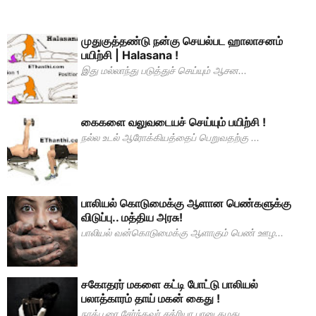
முதுகுத்தண்டு நன்கு செயல்பட ஹாலாசனம்
பயிற்சி | Halasana !
இது மல்லாந்து படுத்துச் செய்யும் ஆசன...
கைகளை வலுவடையச் செய்யும் பயிற்சி !
நல்ல உடல் ஆரோக்கியத்தைப் பெறுவதற்கு ...
பாலியல் கொடுமைக்கு ஆளான பெண்களுக்கு
விடுப்பு.. மத்திய அரசு!
பாலியல் வன்கொடுமைக்கு ஆளாகும் பெண் ஊழ...
சகோதரர் மகளை கட்டி போட்டு பாலியல்
பலாத்காரம் தாய் மகன் கைது !
நாக்பூரை சேர்ந்தவர் சக்ரியா பானு தமது ...