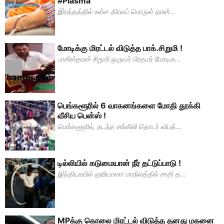
#Plasma
இரத்தத்தில் உள்ள திரவப் பொருள் தான்...
மோடிக்கு மிரட்டல் விடுத்த பாக்.சிறுமி !
பாகிஸ்தான் சிறுமி ஒருவர் பிரதமர் மோடிக...
பெங்களூரில் 6 வாகனங்களை மோதி தூக்கி
வீசிய பென்ஸ் !
பெங்களூரில், நடந்த சங்கிலி தொடர் விபத்...
டில்லியில் கடுமையான் நீர் தட்டுப்பாடு !
இந்தியாவில் ஹரியானா மாநிலத்தில் சாதி த...
MPக்கு கொலை மிரட்டல் விடுத்த தனது மகனை