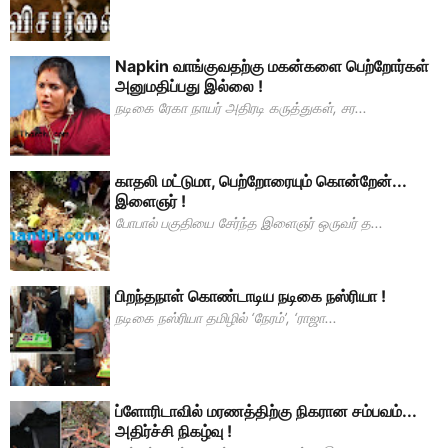
Napkin வாங்குவதற்கு மகன்களை பெற்றோர்கள்
அனுமதிப்பது இல்லை !
நடிகை ரேகா நாயர் அதிரடி கருத்துகள், சர...
காதலி மட்டுமா, பெற்றோரையும் கொன்றேன்...
இளைஞர் !
போபால் பகுதியை சேர்ந்த இளைஞர் ஒருவர் த...
பிறந்தநாள் கொண்டாடிய நடிகை நஸ்ரியா !
நடிகை நஸ்ரியா தமிழில் ‘நேரம்’, ‘ராஜா...
ப்ளோரிடாவில் மரணத்திற்கு நிகரான சம்பவம்...
அதிர்ச்சி நிகழ்வு !