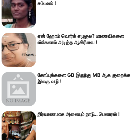
சம்பவம் !
ஏன் ஹோம் வொர்க் எழுதல? மாணவிகளை
ஸ்கேலால் அடித்த ஆசிரியை !
கோப்புக்களை GB இருந்து MB ஆக குறைக்க
இலகு வழி !
நிர்வாணமாக அலையும் நாடு.. பெலாரஸ் !