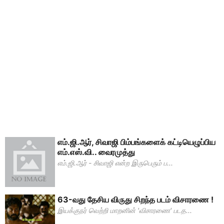
எம்.ஜி.ஆர், சிவாஜி பிம்பங்களைக் கட்டியெழுப்பிய
எம்.எஸ்.வி.. வைரமுத்து
எம்.ஜி.ஆர் - சிவாஜி என்ற இருபெரும் ப...
63-வது தேசிய விருது சிறந்த படம் விசாரணை !
இயக்குநர் வெற்றி மாறனின் 'விசாரணை' படத...