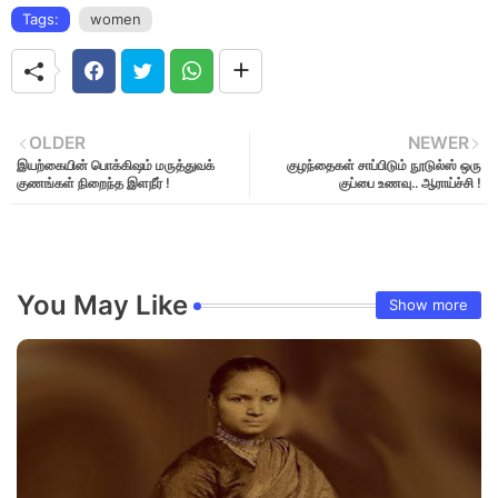
Tags:
women
OLDER
NEWER
இயற்கையின் பொக்கிஷம் மருத்துவக்
குழந்தைகள் சாப்பிடும் நூடுல்ஸ் ஒரு
குணங்கள் நிறைந்த இளநீர் !
குப்பை உணவு.. ஆராய்ச்சி !
You May Like
Show more