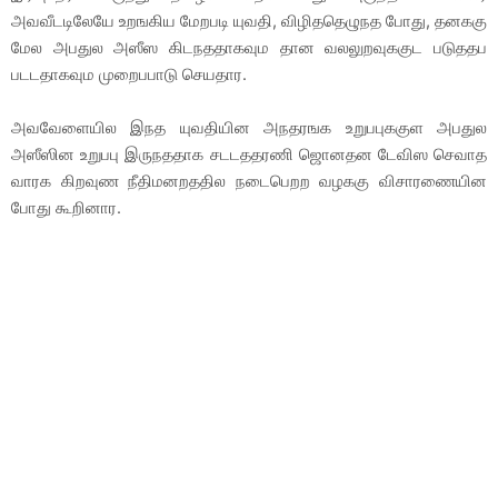
அவவீடடிலேயே உறஙகிய மேறபடி யுவதி, விழிததெழுநத போது, தனககு
மேல அபதுல அஸீஸ கிடநததாகவும தான வலலுறவுககுட படுததப
படடதாகவும முறைபபாடு செயதார.
அவவேளையில இநத யுவதியின அநதரஙக உறுபபுககுள அபதுல
அஸீஸின உறுபபு இருநததாக சடடததரணி ஜொனதன டேவிஸ செவாத
வாரக கிறவுண நீதிமனறததில நடைபெறற வழககு விசாரணையின
போது கூறினார.