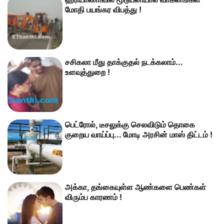
மோதி பயங்கர விபத்து !
சசிகலா மீது தாக்குதல் நடக்கலாம்...
உளவுத்துறை !
பெட்ரோல், டீசலுக்கு செலவிடும் தொகை
குறைய வாய்ப்பு... மோடி அரசின் மாஸ் திட்டம் !
அக்கா, தங்கையுள்ள ஆண்களை பெண்கள்
விரும்ப காரணம் !