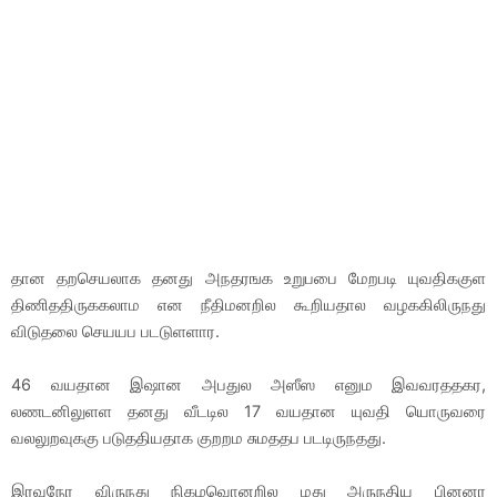
தான தறசெயலாக தனது அநதரஙக உறுபபை மேறபடி யுவதிககுள
திணிததிருககலாம என நீதிமனறில கூறியதால வழககிலிருநது
விடுதலை செயயப படடுளளார.
46 வயதான இஷான அபதுல அஸீஸ எனும இவவரததகர,
லணடனிலுளள தனது வீடடில 17 வயதான யுவதி யொருவரை
வலலுறவுககு படுததியதாக குறறம சுமததப படடிருநதது.
இரவுநேர விருநது நிகழவொனறில மது அருநதிய பினனர