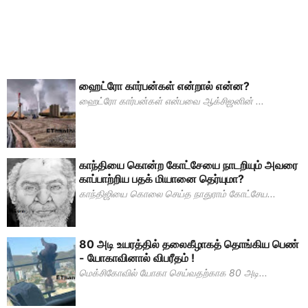
ஹைட்ரோ கார்பன்கள் என்றால் என்ன?
ஹைட்ரோ கார்பன்கள் என்பவை ஆக்சிஜனின் ...
காந்தியை கொன்ற கோட்சேயை நாடறியும் அவரை
காப்பாற்றிய பதக் மியானை தெர்யுமா?
காந்திஜியை கொலை செய்த நாதுராம் கோட்சேய...
80 அடி உயரத்தில் தலைகீழாகத் தொங்கிய பெண்
- யோகாவினால் விபரீதம் !
மெக்சிகோவில் யோகா செய்வதற்காக 80 அடி...