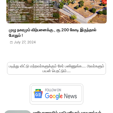
முழு நகரமும் விற்பனைக்கு., ரூ.200 கோடி இருந்தால்
போதும் !
July 27, 2024
படித்து விட்டு மற்றவர்களுக்கும் சேர் பண்ணுங்க.... அவர்களும்
பயன் பெறட்டும்....
ஹரியாணாவில் மூடுபனியால் வாகனங்கள்