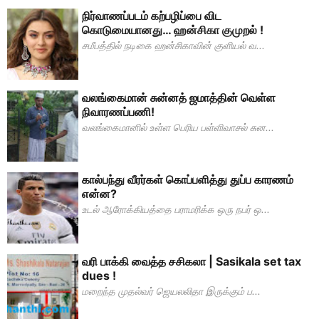
நிர்வாணப்படம் கற்பழிப்பை விட
கொடுமையானது… ஹன்சிகா குமுறல் !
சமீபத்தில் நடிகை ஹன்சிகாவின் குளியல் வ...
வலங்கைமான் சுன்னத் ஜமாத்தின் வெள்ள
நிவாரணப்பணி!
வலங்கைமானில் உள்ள பெரிய பள்ளிவாசல் சுன...
கால்பந்து வீரர்கள் கொப்பளித்து துப்ப காரணம்
என்ன?
உடல் ஆரோக்கியத்தை பராமரிக்க ஒரு நபர் ஒ...
வரி பாக்கி வைத்த சசிகலா | Sasikala set tax
dues !
மறைந்த முதல்வர் ஜெயலலிதா இருக்கும் ப...