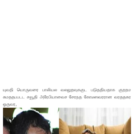
யுவதி யொருவரை பாலியல வலலுறவுககுட படுததியதாக குறறம
சுமததபபடட சவூதி அரேபியாவைச சேரநத கோடீஸவரரான வரததகர
ஒருவர,