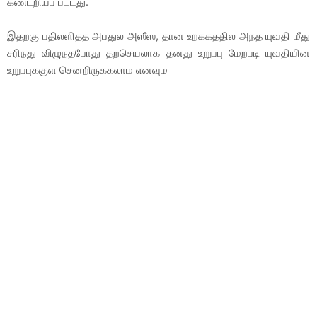
கணடறியப படடது.
இதறகு பதிலளிதத அபதுல அஸீஸ, தான உறககததில அநத யுவதி மீது
சரிநது விழுநதபோது தறசெயலாக தனது உறுபபு மேறபடி யுவதியின
உறுபபுககுள செனறிருககலாம எனவும