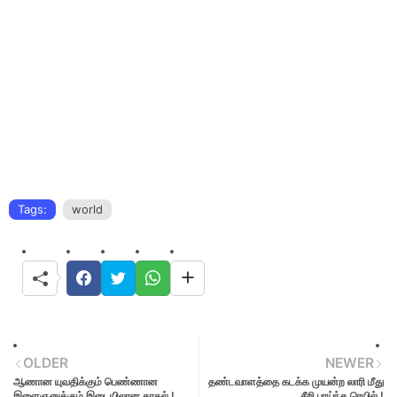
Tags:
world
OLDER
NEWER
ஆணான யுவதிக்கும் பெண்ணான
தண்டவாளத்தை கடக்க முயன்ற லாரி மீது
இளைஞனுக்கும் இடையிலான காதல் !
சீறி பாய்ந்த ரெயில் !