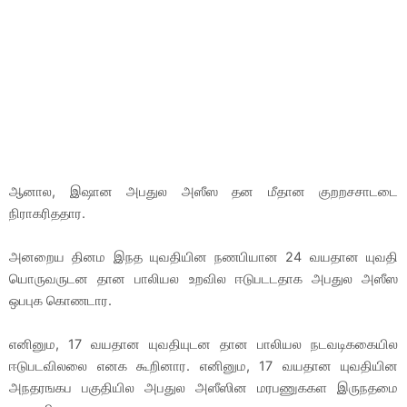
ஆனால, இஷான அபதுல அஸீஸ தன மீதான குறறசசாடடை
நிராகரிததார.
அனறைய தினம இநத யுவதியின நணபியான 24 வயதான யுவதி
யொருவருடன தான பாலியல உறவில ஈடுபடடதாக அபதுல அஸீஸ
ஒபபுக கொணடார.
எனினும, 17 வயதான யுவதியுடன தான பாலியல நடவடிககையில
ஈடுபடவிலலை எனக கூறினார. எனினும, 17 வயதான யுவதியின
அநதரஙகப பகுதியில அபதுல அஸீஸின மரபணுககள இருநதமை