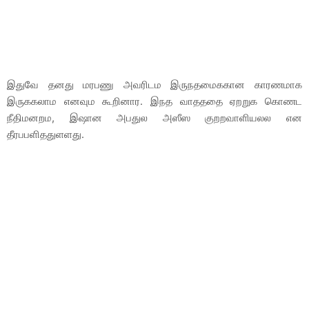
இதுவே தனது மரபணு அவரிடம இருநதமைககான காரணமாக
இருககலாம எனவும கூறினார. இநத வாதததை ஏறறுக கொணட
நீதிமனறம, இஷான அபதுல அஸீஸ குறறவாளியலல என
தீரபபளிததுளளது.