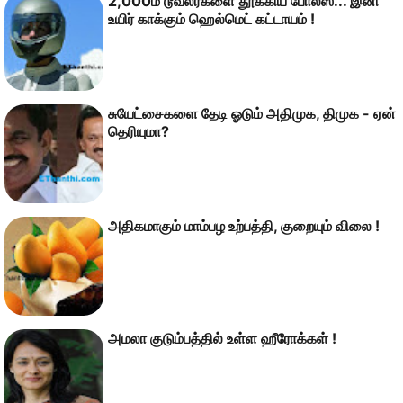
2,000ம் டூவீலர்களை தூக்கிய போலீஸ்... இனி
உயிர் காக்கும் ஹெல்மெட் கட்டாயம் !
சுயேட்சைகளை தேடி ஓடும் அதிமுக, திமுக - ஏன்
தெரியுமா?
அதிகமாகும் மாம்பழ உற்பத்தி, குறையும் விலை !
அமலா குடும்பத்தில் உள்ள ஹீரோக்கள் !