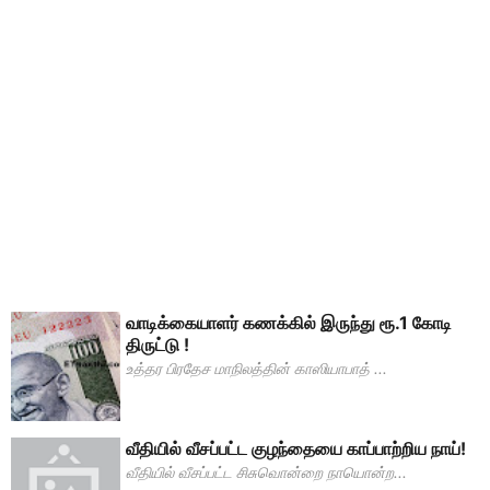
வாடிக்கையாளர் கணக்கில் இருந்து ரூ.1 கோடி
திருட்டு !
உத்தர பிரதேச மாநிலத்தின் காஸியாபாத் ...
வீதியில் வீசப்பட்ட குழந்தையை காப்பாற்றிய நாய்!
வீதியில் வீசப்பட்ட சிசுவொன்றை நாயொன்ற...