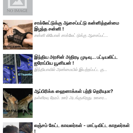
சாக்லேட்டுக்கு ஆசைப்பட்டு கன்னித்தன்மை
இழந்த சன்னி !
சன்னி லியோன் சாக்லேட் டுக்கு ஆசைப்பட்...
இந்திய அரசின் அதிரடி முடிவு... பட்டியலிட்ட
ஐரோப்பிய யூனியன் !
இந்தியாவில் அண்மையில் இயற்றப்பட்ட கு...
ஆப்பிரிக்க ஹைனாக்கள் பற்றி தெரியுமா?
நள்ளிரவு நேரம். ஊர் அடங்குகிறது. ஊரை...
லஞ்சம் கேட்ட காவலர்கள் - மாட்டிவிட்ட காதலர்கள்
!