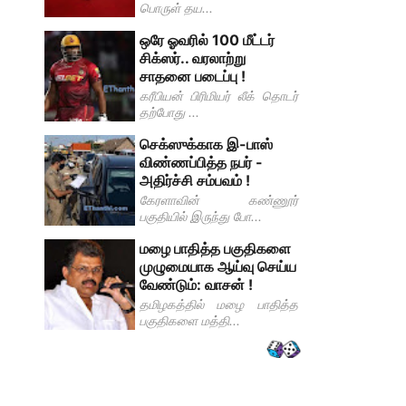
பொருள் தய...
ஒரே ஓவரில் 100 மீட்டர்
சிக்ஸர்.. வரலாற்று
சாதனை படைப்பு !
கரீபியன் பிரிமியர் லீக் தொடர்
தற்போது ...
செக்ஸுக்காக இ-பாஸ்
விண்ணப்பித்த நபர் -
அதிர்ச்சி சம்பவம் !
கேரளாவின் கண்ணூர்
பகுதியில் இருந்து போ...
மழை பாதித்த பகுதிகளை
முழுமையாக ஆய்வு செய்ய
வேண்டும்: வாசன் !
தமிழகத்தில் மழை பாதித்த
பகுதிகளை மத்தி...