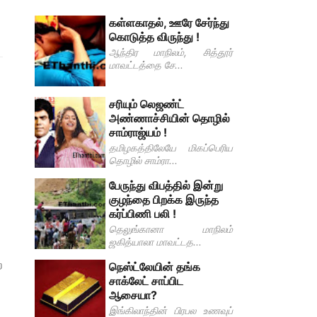
கள்ளகாதல், ஊரே சேர்ந்து
கொடுத்த விருந்து !
ஆந்திர மாநிலம், சித்தூர்
மாவட்டத்தை சே...
சரியும் லெஜண்ட்
அண்ணாச்சியின் தொழில்
சாம்ராஜ்யம் !
தமிழகத்திலேயே மிகப்பெரிய
தொழில் சாம்ரா...
பேருந்து விபத்தில் இன்று
குழந்தை பிறக்க இருந்த
கர்ப்பிணி பலி !
தெலுங்கானா மாநிலம்
ஜகித்யாலா மாவட்டத...
்
நெஸ்ட்லேயின் தங்க
சாக்லேட் சாப்பிட
ஆசையா?
இங்கிலாந்தின் பிரபல உணவுப்