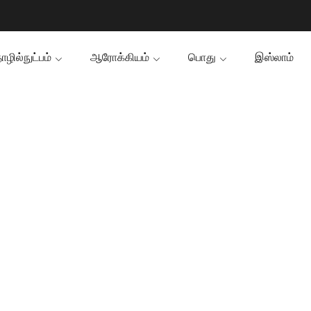
ழில்நுட்பம்
ஆரோக்கியம்
பொது
இஸ்லாம்