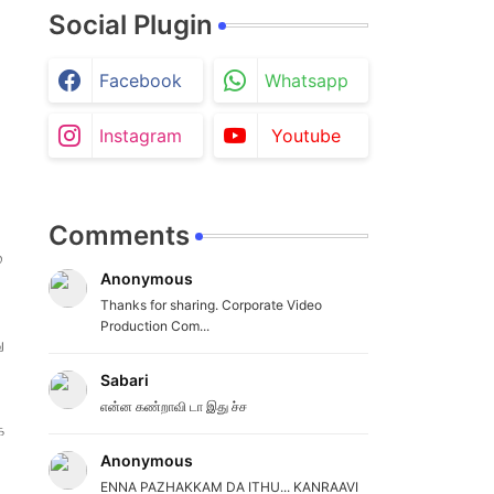
Social Plugin
Facebook
Whatsapp
Instagram
Youtube
Comments
்
Anonymous
Thanks for sharing. Corporate Video
Production Com...
ு
Sabari
என்ன கண்றாவி டா இது ச்ச
‌
Anonymous
ENNA PAZHAKKAM DA ITHU... KANRAAVI