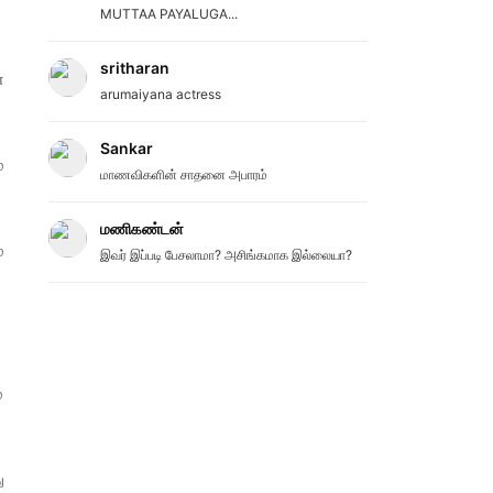
MUTTAA PAYALUGA...
sritharan
்
arumaiyana actress
Sankar
்
மாணவிகளின் சாதனை அபாரம்
மணிகண்டன்
்
இவர் இப்படி பேசலாமா? அசிங்கமாக இல்லையா?
்
ு